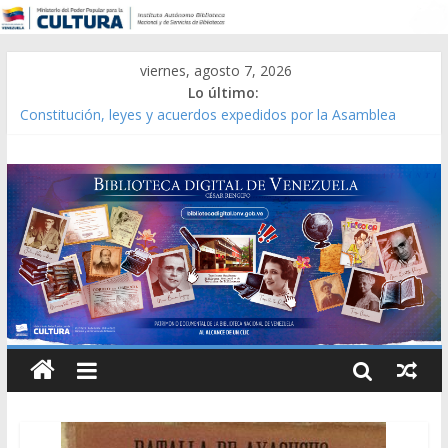
viernes, agosto 7, 2026
Lo último:
Constitución, leyes y acuerdos expedidos por la Asamblea
Constituyente del Estado Lara en 1881.
Una Parálisis [material gráfico]
Modesta Bor Sánchez [material gráfico]
Gaceta Oficial de la República de Venezuela año CXXXIII Mes V,
Caracas 09 de marzo de 2006 N° 38.394
Catálogo temático de obras de Modesta Bor