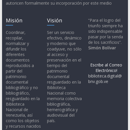
autoricen formalmente su incorporación por este medio
Misión
Visión
“Para el logro del
triunfo siempre ha
sido indispensable
Coordinar,
Ser un servicio
pasar por la senda
recopilar,
efectivo, dinámico
de los sacrificios”.
normalizar y
y moderno que
Simón Bolívar
difundir los
coadyuve, no sólo
diferentes
al acceso y
documentos
preservación en el
Escribe al Correo
reproducidos a
tiempo del
Electrónico!
partir del
patrimonio
biblioteca.digital@
patrimonio
documental
bnv.gob.ve
documental
resguardado en la
bibliográfico y no
Biblioteca
bibliográfico,
Nacional como
resguardado en la
memoria colectiva
Biblioteca
bibliográfica,
Nacional de
hemerográfica y
Venezuela, así
audiovisual del
como los objetos
país.
y recursos nacidos