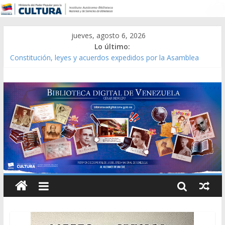
jueves, agosto 6, 2026
Lo último:
Constitución, leyes y acuerdos expedidos por la Asamblea
Constituyente del Estado Lara en 1881.
Una Parálisis [material gráfico]
Modesta Bor Sánchez [material gráfico]
Gaceta Oficial de la República de Venezuela año CXXXIII Mes V,
Caracas 09 de marzo de 2006 N° 38.394
Catálogo temático de obras de Modesta Bor