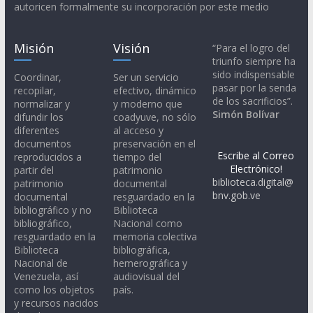
autoricen formalmente su incorporación por este medio
Misión
Visión
“Para el logro del
triunfo siempre ha
sido indispensable
Coordinar,
Ser un servicio
pasar por la senda
recopilar,
efectivo, dinámico
de los sacrificios”.
normalizar y
y moderno que
Simón Bolívar
difundir los
coadyuve, no sólo
diferentes
al acceso y
documentos
preservación en el
Escribe al Correo
reproducidos a
tiempo del
Electrónico!
partir del
patrimonio
biblioteca.digital@
patrimonio
documental
bnv.gob.ve
documental
resguardado en la
bibliográfico y no
Biblioteca
bibliográfico,
Nacional como
resguardado en la
memoria colectiva
Biblioteca
bibliográfica,
Nacional de
hemerográfica y
Venezuela, así
audiovisual del
como los objetos
país.
y recursos nacidos