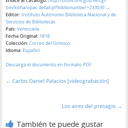
Enlace al Catálogo:
http://sisbiv.bnv.gob.ve/cgi-
bin/koha/opac-detail.pl?biblionumber=233030
→
Editor:
Instituto Autónomo Biblioteca Nacional y de
Servicios de Bibliotecas
País:
Venezuela
Fecha Original:
1818
Colección:
Correo del Orinoco
Idioma:
Español
Descarga el documento en formato PDF
←
Carlos Daniel Palacios [videograbación]
Los aires del presagio
→
También te puede gustar