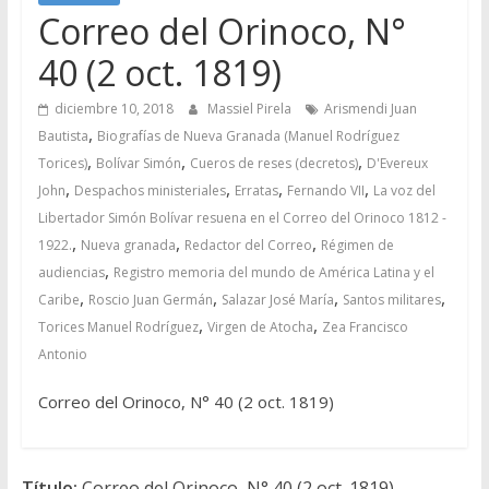
Correo del Orinoco, N°
40 (2 oct. 1819)
diciembre 10, 2018
Massiel Pirela
Arismendi Juan
,
Bautista
Biografías de Nueva Granada (Manuel Rodríguez
,
,
,
Torices)
Bolívar Simón
Cueros de reses (decretos)
D'Evereux
,
,
,
,
John
Despachos ministeriales
Erratas
Fernando VII
La voz del
Libertador Simón Bolívar resuena en el Correo del Orinoco 1812 -
,
,
,
1922.
Nueva granada
Redactor del Correo
Régimen de
,
audiencias
Registro memoria del mundo de América Latina y el
,
,
,
,
Caribe
Roscio Juan Germán
Salazar José María
Santos militares
,
,
Torices Manuel Rodríguez
Virgen de Atocha
Zea Francisco
Antonio
Correo del Orinoco, N° 40 (2 oct. 1819)
Título:
Correo del Orinoco, N° 40 (2 oct. 1819)