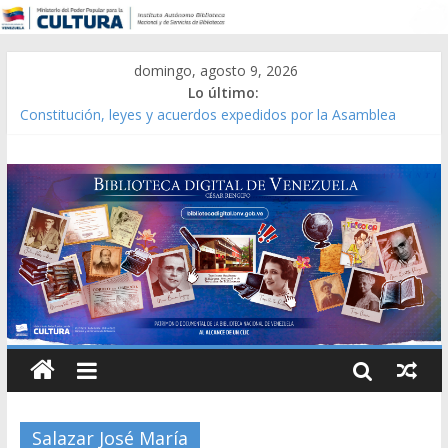
domingo, agosto 9, 2026
Lo último:
Constitución, leyes y acuerdos expedidos por la Asamblea
Constituyente del Estado Lara en 1881.
Una Parálisis [material gráfico]
Modesta Bor Sánchez [material gráfico]
Gaceta Oficial de la República de Venezuela año CXXXIII Mes V,
Caracas 09 de marzo de 2006 N° 38.394
Catálogo temático de obras de Modesta Bor
Salazar José María