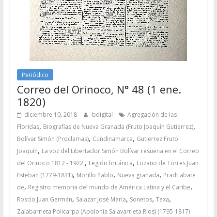
Periódico
Correo del Orinoco, N° 48 (1 ene.
1820)
diciembre 10, 2018
bdigital
Agregación de las
,
,
Floridas
Biografías de Nueva Granada (Fruto Joaquín Gutierrez)
,
,
Bolívar Simón (Proclamas)
Cundinamarca
Gutierrez Fruto
,
Joaquín
La voz del Libertador Simón Bolívar resuena en el Correo
,
,
del Orinoco 1812 - 1922.
Legión británica
Lozano de Torres Juan
,
,
,
Esteban (1779-1831)
Morillo Pablo
Nueva granada
Pradt abate
,
,
de
Registro memoria del mundo de América Latina y el Caribe
,
,
,
,
Roscio Juan Germán
Salazar José María
Sonetos
Texa
Zalabarrieta Policarpa (Apolonia Salavarrieta Ríos) (1795-1817)