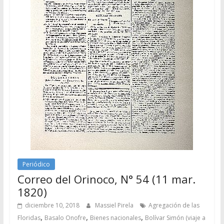
Periódico
Correo del Orinoco, N° 54 (11 mar.
1820)
diciembre 10, 2018
Massiel Pirela
Agregación de las
,
,
,
Floridas
Basalo Onofre
Bienes nacionales
Bolívar Simón (viaje a