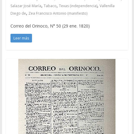
,
,
,
Salazar José María
Tabaco
Texas (independencia)
Vallenilla
,
Diego de
Zea Francisco Antonio (manifiesto)
Correo del Orinoco, N° 50 (29 ene. 1820)
Leer más