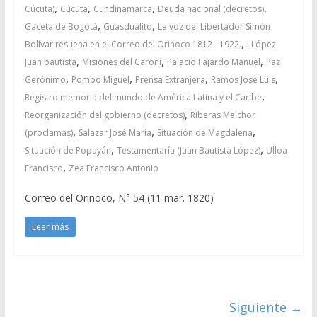
,
,
,
,
Cúcuta)
Cúcuta
Cundinamarca
Deuda nacional (decretos)
,
,
Gaceta de Bogotá
Guasdualito
La voz del Libertador Simón
,
Bolívar resuena en el Correo del Orinoco 1812 - 1922.
LLópez
,
,
,
Juan bautista
Misiones del Caroní
Palacio Fajardo Manuel
Paz
,
,
,
,
Gerónimo
Pombo Miguel
Prensa Extranjera
Ramos José Luis
,
Registro memoria del mundo de América Latina y el Caribe
,
Reorganización del gobierno (decretos)
Riberas Melchor
,
,
,
(proclamas)
Salazar José María
Situación de Magdalena
,
,
Situación de Popayán
Testamentaría (Juan Bautista López)
Ulloa
,
Francisco
Zea Francisco Antonio
Correo del Orinoco, N° 54 (11 mar. 1820)
Leer más
Siguiente →