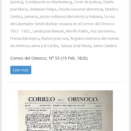
,
,
,
(juicios)
Constitución en Wurtenberg
Corte de Justicia
Dávila
,
,
,
José María
Delepiani Felipe
Deuda nacional (decretos)
Estados
,
,
,
Unidos
Jamaica
Juicios militares (decretos) La Habana
La voz
del Libertador Simón Bolívar resuena en el Correo del Orinoco
,
,
,
,
1812 - 1922.
Landa José Manuel
Morillo Pablo
Paz Gerónimo
,
,
Prensa Extranjera
Ramos José Luis
Registro memoria del mundo
,
,
de América Latina y el Caribe
Salazar José María
Santa Catalina
Correo del Orinoco, N° 53 (19 Feb. 1820)
Leer más