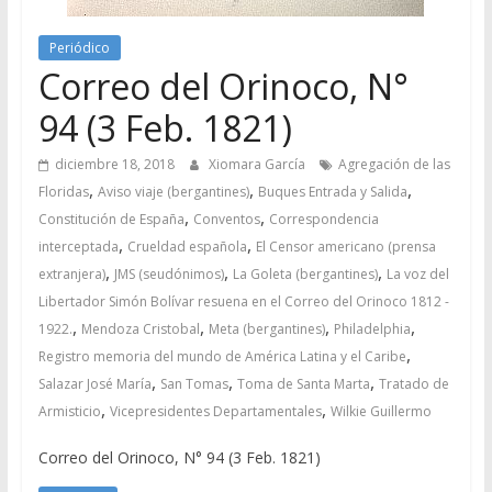
Periódico
Correo del Orinoco, N°
94 (3 Feb. 1821)
diciembre 18, 2018
Xiomara García
Agregación de las
,
,
,
Floridas
Aviso viaje (bergantines)
Buques Entrada y Salida
,
,
Constitución de España
Conventos
Correspondencia
,
,
interceptada
Crueldad española
El Censor americano (prensa
,
,
,
extranjera)
JMS (seudónimos)
La Goleta (bergantines)
La voz del
Libertador Simón Bolívar resuena en el Correo del Orinoco 1812 -
,
,
,
,
1922.
Mendoza Cristobal
Meta (bergantines)
Philadelphia
,
Registro memoria del mundo de América Latina y el Caribe
,
,
,
Salazar José María
San Tomas
Toma de Santa Marta
Tratado de
,
,
Armisticio
Vicepresidentes Departamentales
Wilkie Guillermo
Correo del Orinoco, N° 94 (3 Feb. 1821)