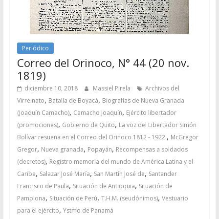
Periódico
Correo del Orinoco, N° 44 (20 nov.
1819)
diciembre 10, 2018
Massiel Pirela
Archivos del
,
,
Virreinato
Batalla de Boyacá
Biografías de Nueva Granada
,
,
(Joaquín Camacho)
Camacho Joaquín
Ejército libertador
,
,
(promociones)
Gobierno de Quito
La voz del Libertador Simón
,
Bolívar resuena en el Correo del Orinoco 1812 - 1922.
McGregor
,
,
,
Gregor
Nueva granada
Popayán
Recompensas a soldados
,
(decretos)
Registro memoria del mundo de América Latina y el
,
,
,
Caribe
Salazar José María
San Martín José de
Santander
,
,
Francisco de Paula
Situación de Antioquia
Situación de
,
,
,
Pamplona
Situación de Perú
T.H.M. (seudónimos)
Vestuario
,
para el ejército
Ystmo de Panamá