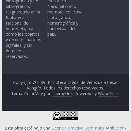
bibliográfico y no
Biblioteca
bibliográfico,
Nacional como
resguardado en la
memoria colectiva
Biblioteca
bibliográfica,
Nacional de
hemerográfica y
Venezuela, así
audiovisual del
como los objetos
país.
y recursos nacidos
digitales, y sin
derechos
reservados.
Copyright © 2026
Biblioteca Digital de Venezuela César
Rengifo
. Todos los derechos reservados.
Tema: ColorMag por
ThemeGrill
. Powered by
WordPress
.
Esta obra está bajo una
Licencia Creative Commons Atribución-