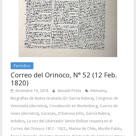
Periódico
Correo del Orinoco, N° 52 (12 Feb.
1820)
,
diciembre 10, 2018
Massiel Pirela
Alemania
,
Biografías de Nueva Granada (Dr García Rubira)
Congreso de
,
,
Venezuela (decretos)
Constitución en Wurtenberg
Cueros de
,
,
,
,
reses (decretos)
Curazao
D'Evereux John
García Rubira
,
Indultos
La voz del Libertador Simón Bolívar resuena en el
,
,
,
Correo del Orinoco 1812 - 1922.
Marina de Chile
Morillo Pablo
,