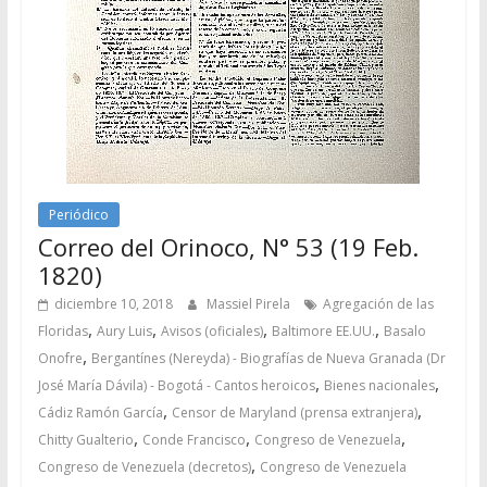
Periódico
Correo del Orinoco, N° 53 (19 Feb.
1820)
diciembre 10, 2018
Massiel Pirela
Agregación de las
,
,
,
,
Floridas
Aury Luis
Avisos (oficiales)
Baltimore EE.UU.
Basalo
,
Onofre
Bergantínes (Nereyda) - Biografías de Nueva Granada (Dr
,
,
José María Dávila) - Bogotá - Cantos heroicos
Bienes nacionales
,
,
Cádiz Ramón García
Censor de Maryland (prensa extranjera)
,
,
,
Chitty Gualterio
Conde Francisco
Congreso de Venezuela
,
Congreso de Venezuela (decretos)
Congreso de Venezuela