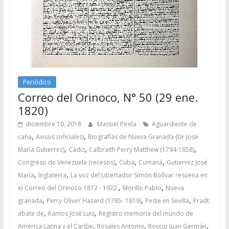
Periódico
Correo del Orinoco, N° 50 (29 ene.
1820)
diciembre 10, 2018
Massiel Pirela
Aguardiente de
,
,
caña
Avisos (oficiales)
Biografías de Nueva Granada (Dr José
,
,
,
María Gutierrez)
Cádiz
Calbraith Perry Matthew (1794-1858)
,
,
,
Congreso de Venezuela (recesos)
Cuba
Cumaná
Gutierrez José
,
,
María
Inglaterra
La voz del Libertador Simón Bolívar resuena en
,
,
el Correo del Orinoco 1812 - 1922.
Morillo Pablo
Nueva
,
,
,
granada
Perry Oliver Hazard (1785- 1819)
Peste en Sevilla
Pradt
,
,
abate de
Ramos José Luis
Registro memoria del mundo de
,
,
,
América Latina y el Caribe
Rosales Antonio
Roscio Juan Germán