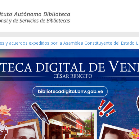
yes y acuerdos expedidos por la Asamblea Constituyente del Estado L
terial gráfico]
chez [material gráfico]
e la República de Venezuela año CXXXIII Mes V, Caracas 09 de marzo
co de obras de Modesta Bor