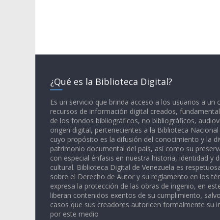
¿Qué es la Biblioteca Digital?
Es un servicio que brinda acceso a los usuarios a un
recursos de información digital creados, fundamental
de los fondos bibliográficos, no bibliográficos, audiov
origen digital, pertenecientes a la Biblioteca Naciona
cuyo propósito es la difusión del conocimiento y la di
patrimonio documental del país, así como su preserva
con especial énfasis en nuestra historia, identidad y d
cultural. Biblioteca Digital de Venezuela es respetuos
sobre el Derecho de Autor y su reglamento en los té
expresa la protección de las obras de ingenio, en est
liberan contenidos exentos de su cumplimiento, salv
casos que sus creadores autoricen formalmente su i
por este medio