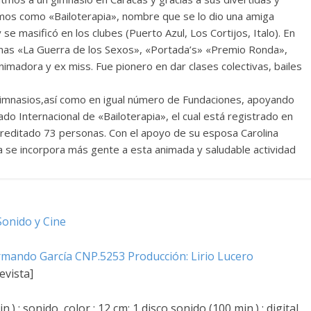
mos como «Bailoterapia», nombre que se lo dio una amiga
 se masificó en los clubes (Puerto Azul, Los Cortijos, Italo). En
gramas «La Guerra de los Sexos», «Portada’s» «Premio Ronda»,
nimadora y ex miss. Fue pionero en dar clases colectivas, bailes
0 gimnasios,así como en igual número de Fundaciones, apoyando
ado Internacional de «Bailoterapia», el cual está registrado en
acreditado 73 personas. Con el apoyo de su esposa Carolina
ía se incorpora más gente a esta animada y saludable actividad
Sonido y Cine
Armando García CNP.5253 Producción: Lirio Lucero
evista]
) : sonido, color ; 12 cm; 1 disco sonido (100 min.) : digital,