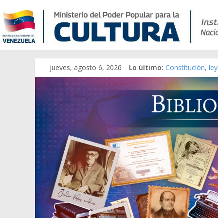
jueves, agosto 6, 2026
Lo último:
Constitución, le
Una Parálisis [ma
Modesta Bor Sán
Gaceta Oficial d
Catálogo temáti