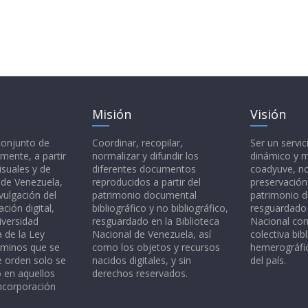
Misión
Visión
 conjunto de
Coordinar, recopilar,
Ser un servic
mente, a partir
normalizar y difundir los
dinámico y 
isuales y de
diferentes documentos
coadyuve, no
l de Venezuela,
reproducidos a partir del
preservación
vulgación del
patrimonio documental
patrimonio 
ción digital,
bibliográfico y no bibliográfico,
resguardado 
iversidad
resguardado en la Biblioteca
Nacional c
a de la Ley
Nacional de Venezuela, así
colectiva bibl
rminos que se
como los objetos y recursos
hemerográfic
e orden solo se
nacidos digitales, y sin
del país.
o en aquellos
derechos reservados.
ncorporación