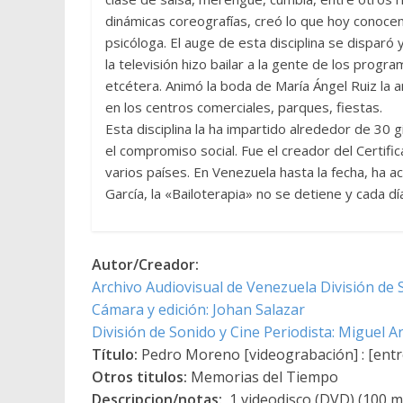
dinámicas coreografías, creó lo que hoy conoce
psicóloga. El auge de esta disciplina se disparó y
la televisión hizo bailar a la gente de los pro
etcétera. Animó la boda de María Ángel Ruiz la a
en los centros comerciales, parques, fiestas.
Esta disciplina la ha impartido alrededor de 3
el compromiso social. Fue el creador del Certific
varios países. En Venezuela hasta la fecha, ha 
García, la «Bailoterapia» no se detiene y cada d
Autor/Creador:
Archivo Audiovisual de Venezuela División de 
Cámara y edición: Johan Salazar
División de Sonido y Cine Periodista: Miguel 
Título:
Pedro Moreno [videograbación] : [entr
Otros titulos:
Memorias del Tiempo
Descripcion/notas:
1 videodisco (DVD) (100 min.