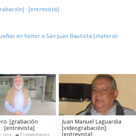
bación] : [entrevista]
ueñas en honor a San Juan Bautista [material
ero. [grabación
Juan Manuel Laguardia
: [entrevista]
[videograbación]:
[entrevista]
Comentarios
7, 2019