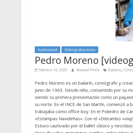
Audiovisual
Videograbaciones
Pedro Moreno [videogr
,
febrero 10, 2025
Massiel Pirela
Bailarín
Core
Pedro Moreno es un bailarín, coreógrafo y cread
junio de 1963. Desde niño, consentido por su mad
siendo su primera presentación como un payasito.
su norte. En el INCE de San Martín, comenzó a b
trabajaba como office boy. En el Poliedro de C
«Estampas Navideñas». Con el «Ditirambo «viajó 
Estuvo cautivado por el ballet clásico y neoclásic
clase de salsa, merengue, cumbia, entre otros r