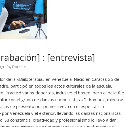
abación] : [entrevista]
,
ógrafo
Docente
or de la «Bailoterapia» en Venezuela. Nació en Caracas 26 de
re, participó en todos los actos culturales de la escuela,
 Practicó varios deportes, inclusive el boxeo, pero el baile fue
ailar con el grupo de danzas nacionalistas «Ditirambo», mientras
aracas se presentó por primera vez con el espectáculo
por Venezuela y el exterior, llevando las danzas nacionalistas.
o. Su constancia, creatividad y profesionalismo lo llevó a dar
itmos a un gimnasio en Caracas y gracias a sus divertidas y