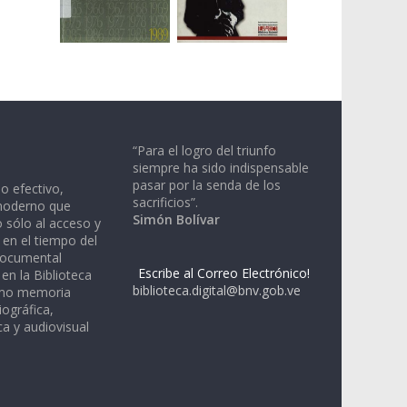
“Para el logro del triunfo
siempre ha sido indispensable
pasar por la senda de los
io efectivo,
sacrificios”.
moderno que
Simón Bolívar
 sólo al acceso y
 en el tiempo del
documental
Escribe al Correo Electrónico!
en la Biblioteca
biblioteca.digital@bnv.gob.ve
omo memoria
iográfica,
a y audiovisual