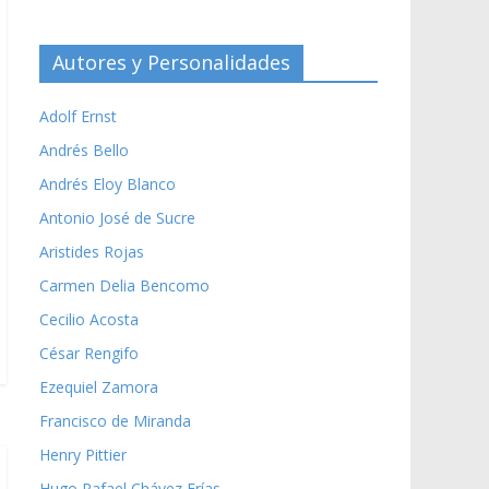
Autores y Personalidades
Adolf Ernst
Andrés Bello
Andrés Eloy Blanco
Antonio José de Sucre
Aristides Rojas
Carmen Delia Bencomo
Cecilio Acosta
César Rengifo
Ezequiel Zamora
Francisco de Miranda
Henry Pittier
Hugo Rafael Chávez Frías