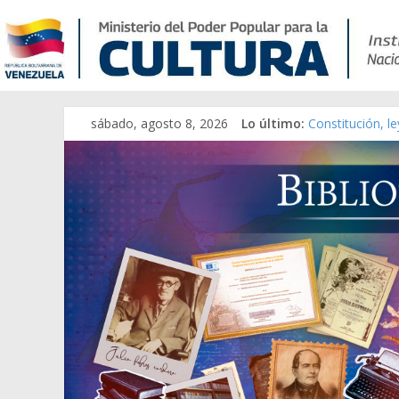
sábado, agosto 8, 2026
Lo último:
Constitución, l
Una Parálisis [m
Modesta Bor Sá
Gaceta Oficial 
Catálogo temát