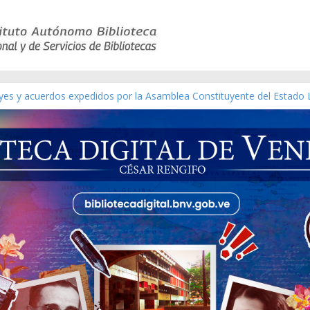
eyes y acuerdos expedidos por la Asamblea Constituyente del Estado 
aterial gráfico]
nchez [material gráfico]
de la República de Venezuela año CXXXIII Mes V, Caracas 09 de marz
ico de obras de Modesta Bor