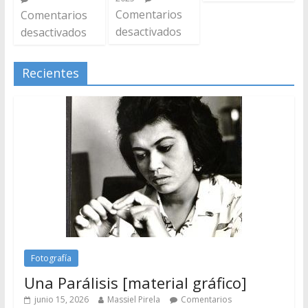
Comentarios
Comentarios
desactivados
desactivados
Recientes
Fotografía
Una Parálisis [material gráfico]
junio 15, 2026
Massiel Pirela
Comentarios