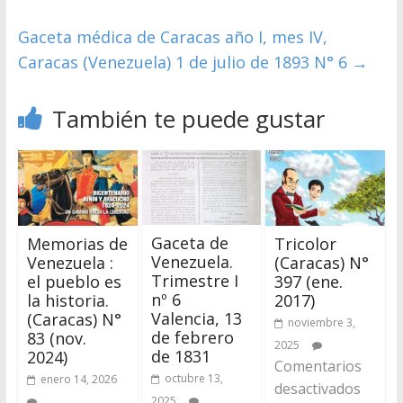
Gaceta médica de Caracas año I, mes IV,
Caracas (Venezuela) 1 de julio de 1893 N° 6
→
También te puede gustar
Gaceta de
Tricolor
Memorias de
Venezuela.
(Caracas) N°
Venezuela :
Trimestre I
397 (ene.
el pueblo es
nº 6
2017)
la historia.
Valencia, 13
(Caracas) N°
noviembre 3,
de febrero
83 (nov.
2025
de 1831
2024)
Comentarios
octubre 13,
enero 14, 2026
desactivados
2025