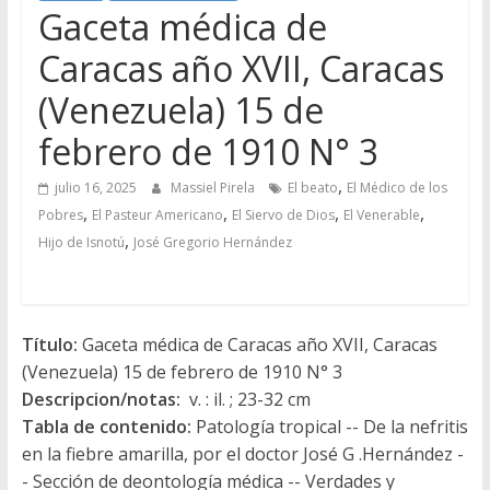
Gaceta médica de
Caracas año XVII, Caracas
(Venezuela) 15 de
febrero de 1910 N° 3
,
julio 16, 2025
Massiel Pirela
El beato
El Médico de los
,
,
,
,
Pobres
El Pasteur Americano
El Siervo de Dios
El Venerable
,
Hijo de Isnotú
José Gregorio Hernández
Título:
Gaceta médica de Caracas año XVII, Caracas
(Venezuela) 15 de febrero de 1910 N° 3
Descripcion/notas:
v. : il. ; 23-32 cm
Tabla de contenido:
Patología tropical -- De la nefritis
en la fiebre amarilla, por el doctor José G .Hernández -
- Sección de deontología médica -- Ver­dades y