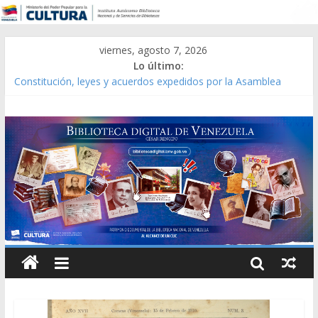
viernes, agosto 7, 2026
Lo último:
Constitución, leyes y acuerdos expedidos por la Asamblea
Constituyente del Estado Lara en 1881.
Una Parálisis [material gráfico]
Modesta Bor Sánchez [material gráfico]
Gaceta Oficial de la República de Venezuela año CXXXIII Mes V,
Caracas 09 de marzo de 2006 N° 38.394
Catálogo temático de obras de Modesta Bor