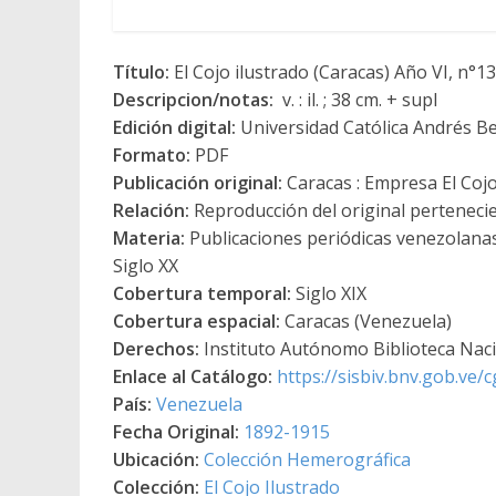
Título:
El Cojo ilustrado (Caracas) Año VI, n°1
Descripcion/notas:
v. : il. ; 38 cm. + supl
Edición digital:
Universidad Católica Andrés Be
Formato:
PDF
Publicación original:
Caracas : Empresa El Coj
Relación:
Reproducción del original pertenecien
Materia:
Publicaciones periódicas venezolanas 
Siglo XX
Cobertura temporal:
Siglo XIX
Cobertura espacial:
Caracas (Venezuela)
Derechos:
Instituto Autónomo Biblioteca Nacio
Enlace al Catálogo:
https://sisbiv.bnv.gob.ve
País:
Venezuela
Fecha Original:
1892-1915
Ubicación:
Colección Hemerográfica
Colección:
El Cojo Ilustrado