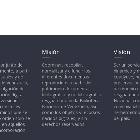
Misión
Visión
 conjunto de
Coordinar, recopilar,
Ser un servic
mente, a partir
normalizar y difundir los
dinámico y 
isuales y de
diferentes documentos
coadyuve, no
l de Venezuela,
reproducidos a partir del
preservación
vulgación del
patrimonio documental
patrimonio 
ción digital,
bibliográfico y no bibliográfico,
resguardado 
iversidad
resguardado en la Biblioteca
Nacional c
a de la Ley
Nacional de Venezuela, así
colectiva bibl
rminos que se
como los objetos y recursos
hemerográfic
e orden solo se
nacidos digitales, y sin
del país.
o en aquellos
derechos reservados.
ncorporación