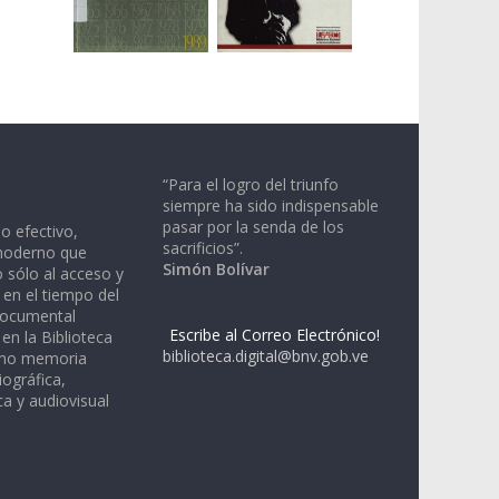
“Para el logro del triunfo
siempre ha sido indispensable
pasar por la senda de los
io efectivo,
sacrificios”.
moderno que
Simón Bolívar
 sólo al acceso y
 en el tiempo del
documental
Escribe al Correo Electrónico!
en la Biblioteca
biblioteca.digital@bnv.gob.ve
omo memoria
iográfica,
a y audiovisual