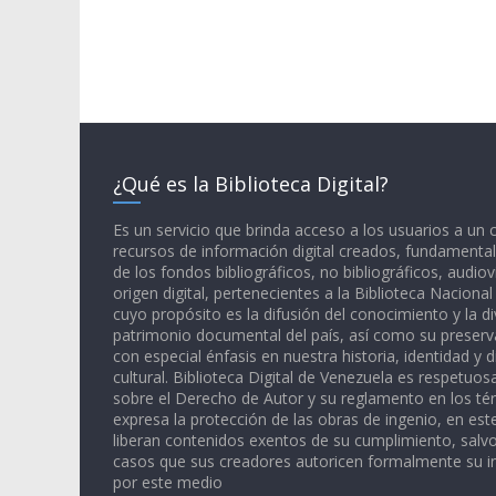
¿Qué es la Biblioteca Digital?
Es un servicio que brinda acceso a los usuarios a un
recursos de información digital creados, fundamental
de los fondos bibliográficos, no bibliográficos, audiov
origen digital, pertenecientes a la Biblioteca Naciona
cuyo propósito es la difusión del conocimiento y la di
patrimonio documental del país, así como su preserva
con especial énfasis en nuestra historia, identidad y d
cultural. Biblioteca Digital de Venezuela es respetuos
sobre el Derecho de Autor y su reglamento en los té
expresa la protección de las obras de ingenio, en est
liberan contenidos exentos de su cumplimiento, salv
casos que sus creadores autoricen formalmente su i
por este medio