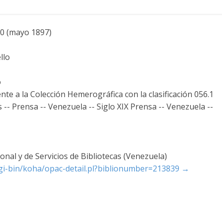
30 (mayo 1897)
llo
o
te a la Colección Hemerográfica con la clasificación 056.1
-- Prensa -- Venezuela -- Siglo XIX Prensa -- Venezuela --
nal y de Servicios de Bibliotecas (Venezuela)
/cgi-bin/koha/opac-detail.pl?biblionumber=213839
→