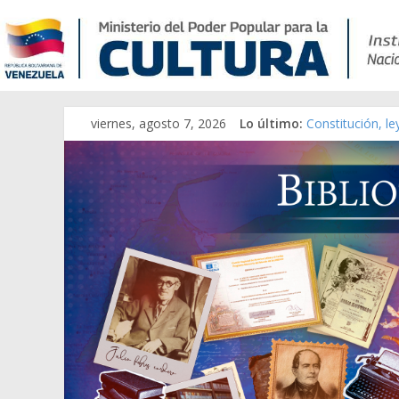
viernes, agosto 7, 2026
Lo último:
Constitución, l
Una Parálisis [m
Modesta Bor Sán
Gaceta Oficial 
Catálogo temát