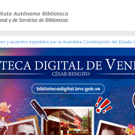
eyes y acuerdos expedidos por la Asamblea Constituyente del Estado 
aterial gráfico]
chez [material gráfico]
de la República de Venezuela año CXXXIII Mes V, Caracas 09 de marzo
ico de obras de Modesta Bor