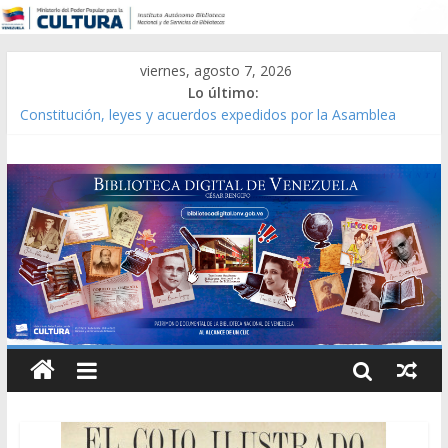
viernes, agosto 7, 2026
Lo último:
Constitución, leyes y acuerdos expedidos por la Asamblea
Constituyente del Estado Lara en 1881.
Una Parálisis [material gráfico]
Modesta Bor Sánchez [material gráfico]
Gaceta Oficial de la República de Venezuela año CXXXIII Mes V,
Caracas 09 de marzo de 2006 N° 38.394
Catálogo temático de obras de Modesta Bor