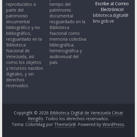
Escribe al Correo
reproducidos a
tiempo del
Electrónico!
partir del
patrimonio
biblioteca.digital@
patrimonio
documental
bnv.gob.ve
documental
resguardado en la
bibliográfico y no
Biblioteca
bibliográfico,
Nacional como
resguardado en la
memoria colectiva
Biblioteca
bibliográfica,
Nacional de
hemerográfica y
Venezuela, así
audiovisual del
como los objetos
país.
y recursos nacidos
digitales, y sin
derechos
reservados.
Copyright © 2026
Biblioteca Digital de Venezuela César
Rengifo
. Todos los derechos reservados.
Tema: ColorMag por
ThemeGrill
. Powered by
WordPress
.