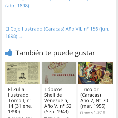
(abr. 1898)
El Cojo Ilustrado (Caracas) Año VII, n° 156 (jun.
1898)
→
También te puede gustar
El Zulia
Tópicos
Tricolor
Ilustrado,
Shell de
(Caracas)
Tomo I, n°
Venezuela,
Año 7, N° 70
14 (31 ene.
Año V, n° 52
(mar. 1955)
1890)
(Sep. 1943)
enero 1, 2018
enero 1, 2018
junio 20, 2019