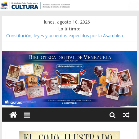
lunes, agosto 10, 2026
Lo último:
Constitución, leyes y acuerdos expedidos por la Asamblea
Constituyente del Estado Lara en 1881.
Una Parálisis [material gráfico]
Modesta Bor Sánchez [material gráfico]
Gaceta Oficial de la República de Venezuela año CXXXIII Mes V,
Caracas 09 de marzo de 2006 N° 38.394
Catálogo temático de obras de Modesta Bor