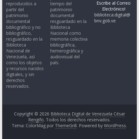
Escribe al Correo
reproducidos a
tiempo del
Electrónico!
partir del
patrimonio
biblioteca.digital@
patrimonio
documental
bnv.gob.ve
documental
resguardado en la
bibliográfico y no
Biblioteca
bibliográfico,
Nacional como
resguardado en la
memoria colectiva
Biblioteca
bibliográfica,
Nacional de
hemerográfica y
Venezuela, así
audiovisual del
como los objetos
país.
y recursos nacidos
digitales, y sin
derechos
reservados.
Copyright © 2026
Biblioteca Digital de Venezuela César
Rengifo
. Todos los derechos reservados.
Tema: ColorMag por
ThemeGrill
. Powered by
WordPress
.