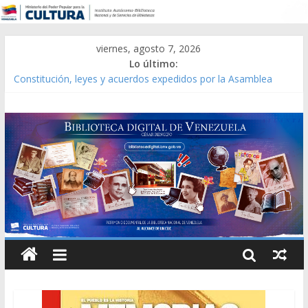
viernes, agosto 7, 2026
Lo último:
Catálogo temático de obras de Modesta Bor
Constitución, leyes y acuerdos expedidos por la Asamblea
Constituyente del Estado Lara en 1881.
Una Parálisis [material gráfico]
Modesta Bor Sánchez [material gráfico]
Gaceta Oficial de la República de Venezuela año CXXXIII Mes V,
Caracas 09 de marzo de 2006 N° 38.394