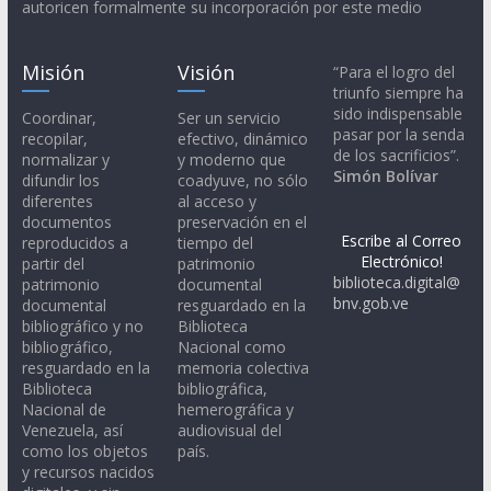
autoricen formalmente su incorporación por este medio
Misión
Visión
“Para el logro del
triunfo siempre ha
sido indispensable
Coordinar,
Ser un servicio
pasar por la senda
recopilar,
efectivo, dinámico
de los sacrificios”.
normalizar y
y moderno que
Simón Bolívar
difundir los
coadyuve, no sólo
diferentes
al acceso y
documentos
preservación en el
Escribe al Correo
reproducidos a
tiempo del
Electrónico!
partir del
patrimonio
biblioteca.digital@
patrimonio
documental
bnv.gob.ve
documental
resguardado en la
bibliográfico y no
Biblioteca
bibliográfico,
Nacional como
resguardado en la
memoria colectiva
Biblioteca
bibliográfica,
Nacional de
hemerográfica y
Venezuela, así
audiovisual del
como los objetos
país.
y recursos nacidos