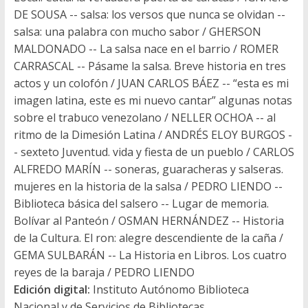
DE SOUSA -- salsa: los versos que nunca se olvidan --
salsa: una palabra con mucho sabor / GHERSON
MALDONADO -- La salsa nace en el barrio / ROMER
CARRASCAL -- Pásame la salsa. Breve historia en tres
actos y un colofón / JUAN CARLOS BÁEZ -- “esta es mi
imagen latina, este es mi nuevo cantar” algunas notas
sobre el trabuco venezolano / NELLER OCHOA -- al
ritmo de la Dimesión Latina / ANDRÉS ELOY BURGOS -
- sexteto Juventud. vida y fiesta de un pueblo / CARLOS
ALFREDO MARÍN -- soneras, guaracheras y salseras.
mujeres en la historia de la salsa / PEDRO LIENDO --
Biblioteca básica del salsero -- Lugar de memoria.
Bolívar al Panteón / OSMAN HERNÁNDEZ -- Historia
de la Cultura. El ron: alegre descendiente de la caña /
GEMA SULBARÁN -- La Historia en Libros. Los cuatro
reyes de la baraja / PEDRO LIENDO
Edición digital:
Instituto Autónomo Biblioteca
Nacional y de Servicios de Bibliotecas