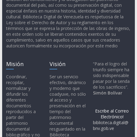
documental del país, así como su preservación digital, con
especial énfasis en nuestra historia, identidad y diversidad
cultural. Biblioteca Digital de Venezuela es respetuosa de la
Ley sobre el Derecho de Autor y su reglamento en los
términos que se expresa la protección de las obras de ingenio,
en este orden solo se liberan contenidos exentos de su
cumplimiento, salvo en aquellos casos que sus creadores
autoricen formalmente su incorporación por este medio
Misión
Visión
“Para el logro del
triunfo siempre ha
sido indispensable
Coordinar,
Ser un servicio
pasar por la senda
recopilar,
efectivo, dinámico
de los sacrificios”.
normalizar y
y moderno que
Simón Bolívar
difundir los
coadyuve, no sólo
diferentes
al acceso y
documentos
preservación en el
Escribe al Correo
reproducidos a
tiempo del
Electrónico!
partir del
patrimonio
biblioteca.digital@
patrimonio
documental
bnv.gob.ve
documental
resguardado en la
bibliográfico y no
Biblioteca