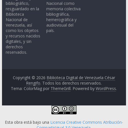
bibliográfico,
Nacional como
resguardado en la
memoria colectiva
Biblioteca
bibliográfica,
Nacional de
hemerográfica y
Venezuela, así
audiovisual del
como los objetos
país.
y recursos nacidos
digitales, y sin
derechos
reservados.
Copyright © 2026
Biblioteca Digital de Venezuela César
Rengifo
. Todos los derechos reservados.
Tema: ColorMag por
ThemeGrill
. Powered by
WordPress
.
Esta obra está bajo una
Licencia Creative Commons Atribución-
CompartirIgual 3.0 Venezuela
.