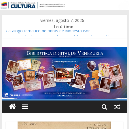
viernes, agosto 7, 2026
Lo último:
Catálogo temático de obras de Modesta Bor
Constitución, leyes y acuerdos expedidos por la Asamblea
Constituyente del Estado Lara en 1881.
Una Parálisis [material gráfico]
Modesta Bor Sánchez [material gráfico]
Gaceta Oficial de la República de Venezuela año CXXXIII Mes V,
Caracas 09 de marzo de 2006 N° 38.394