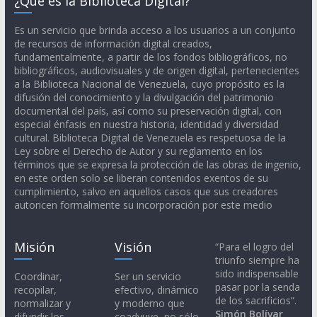
¿Qué es la Biblioteca Digital?
Es un servicio que brinda acceso a los usuarios a un conjunto
de recursos de información digital creados,
fundamentalmente, a partir de los fondos bibliográficos, no
bibliográficos, audiovisuales y de origen digital, pertenecientes
a la Biblioteca Nacional de Venezuela, cuyo propósito es la
difusión del conocimiento y la divulgación del patrimonio
documental del país, así como su preservación digital, con
especial énfasis en nuestra historia, identidad y diversidad
cultural. Biblioteca Digital de Venezuela es respetuosa de la
Ley sobre el Derecho de Autor y su reglamento en los
términos que se expresa la protección de las obras de ingenio,
en este orden solo se liberan contenidos exentos de su
cumplimiento, salvo en aquellos casos que sus creadores
autoricen formalmente su incorporación por este medio
Misión
Visión
“Para el logro del
triunfo siempre ha
sido indispensable
Coordinar,
Ser un servicio
pasar por la senda
recopilar,
efectivo, dinámico
de los sacrificios”.
normalizar y
y moderno que
Simón Bolívar
difundir los
coadyuve, no sólo