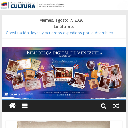
viernes, agosto 7, 2026
Lo último:
Constitución, leyes y acuerdos expedidos por la Asamblea
Constituyente del Estado Lara en 1881.
Una Parálisis [material gráfico]
Modesta Bor Sánchez [material gráfico]
Gaceta Oficial de la República de Venezuela año CXXXIII Mes V,
Caracas 09 de marzo de 2006 N° 38.394
Catálogo temático de obras de Modesta Bor