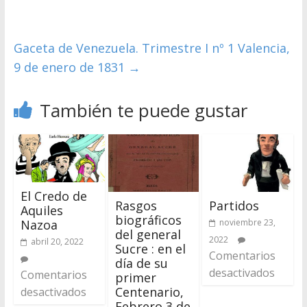
Gaceta de Venezuela. Trimestre I nº 1 Valencia,
9 de enero de 1831
→
También te puede gustar
El Credo de
Rasgos
Partidos
Aquiles
biográficos
noviembre 23,
Nazoa
del general
2022
abril 20, 2022
Sucre : en el
Comentarios
día de su
desactivados
Comentarios
primer
Centenario,
desactivados
Febrero 3 de