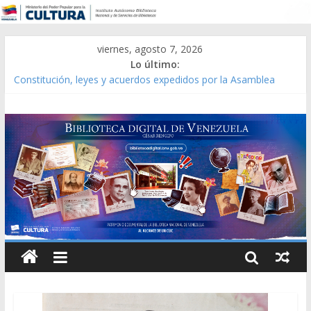
viernes, agosto 7, 2026
Lo último:
Constitución, leyes y acuerdos expedidos por la Asamblea
Constituyente del Estado Lara en 1881.
Una Parálisis [material gráfico]
Modesta Bor Sánchez [material gráfico]
Gaceta Oficial de la República de Venezuela año CXXXIII Mes V,
Caracas 09 de marzo de 2006 N° 38.394
Catálogo temático de obras de Modesta Bor