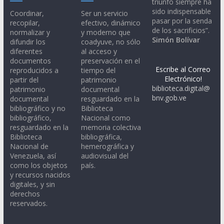
triunfo siempre ha
sido indispensable
Coordinar,
Ser un servicio
pasar por la senda
recopilar,
efectivo, dinámico
de los sacrificios”.
normalizar y
y moderno que
Simón Bolívar
difundir los
coadyuve, no sólo
diferentes
al acceso y
documentos
preservación en el
Escribe al Correo
reproducidos a
tiempo del
Electrónico!
partir del
patrimonio
biblioteca.digital@
patrimonio
documental
bnv.gob.ve
documental
resguardado en la
bibliográfico y no
Biblioteca
bibliográfico,
Nacional como
resguardado en la
memoria colectiva
Biblioteca
bibliográfica,
Nacional de
hemerográfica y
Venezuela, así
audiovisual del
como los objetos
país.
y recursos nacidos
digitales, y sin
derechos
reservados.