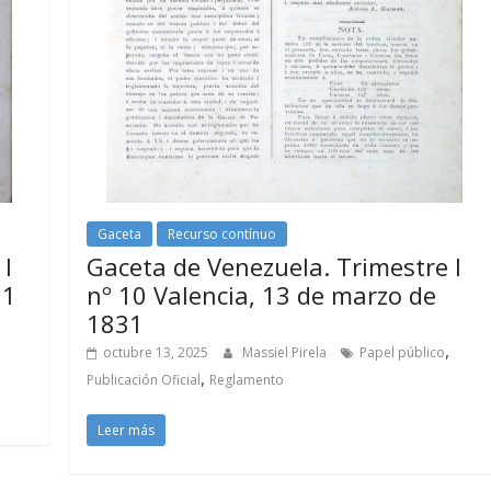
Gaceta
Recurso contínuo
 I
Gaceta de Venezuela. Trimestre I
31
nº 10 Valencia, 13 de marzo de
1831
,
octubre 13, 2025
Massiel Pirela
Papel público
,
Publicación Oficial
Reglamento
Leer más