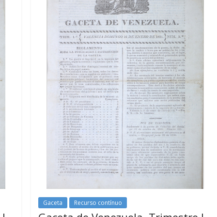
Gaceta
Recurso contínuo
 I
Gaceta de Venezuela. Trimestre I