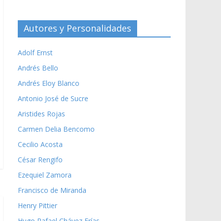
Autores y Personalidades
Adolf Ernst
Andrés Bello
Andrés Eloy Blanco
Antonio José de Sucre
Aristides Rojas
Carmen Delia Bencomo
Cecilio Acosta
César Rengifo
Ezequiel Zamora
Francisco de Miranda
Henry Pittier
Hugo Rafael Chávez Frías