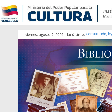
viernes, agosto 7, 2026
Lo último:
Constitución, l
Una Parálisis [m
Modesta Bor Sán
Gaceta Oficial 
Catálogo temát