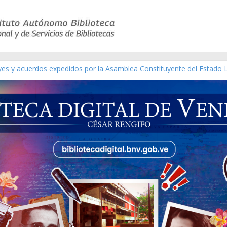
eyes y acuerdos expedidos por la Asamblea Constituyente del Estado 
aterial gráfico]
chez [material gráfico]
de la República de Venezuela año CXXXIII Mes V, Caracas 09 de marzo
ico de obras de Modesta Bor