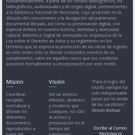
fundamentalmente, a partir de los fondos bibliográficos, no
bibliográficos, audiovisuales y de origen digital, pertenecientes
a la Biblioteca Nacional de Venezuela, cuyo propósito es la
difusión del conocimiento y la divulgación del patrimonio
documental del país, así como su preservación digital, con
especial énfasis en nuestra historia, identidad y diversidad
cultural. Biblioteca Digital de Venezuela es respetuosa de la
Ley sobre el Derecho de Autor y su reglamento en los
términos que se expresa la protección de las obras de ingenio,
en este orden solo se liberan contenidos exentos de su
cumplimiento, salvo en aquellos casos que sus creadores
autoricen formalmente su incorporación por este medio
Misión
Visión
“Para el logro del
triunfo siempre ha
sido indispensable
Coordinar,
Ser un servicio
pasar por la senda
recopilar,
efectivo, dinámico
de los sacrificios”.
normalizar y
y moderno que
Simón Bolívar
difundir los
coadyuve, no sólo
diferentes
al acceso y
documentos
preservación en el
Escribe al Correo
reproducidos a
tiempo del
Electrónico!
partir del
patrimonio