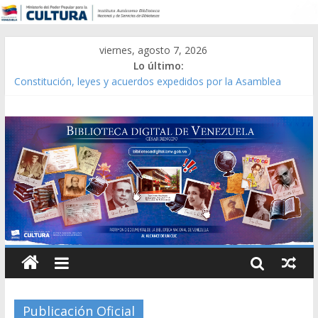
viernes, agosto 7, 2026
Lo último:
Catálogo temático de obras de Modesta Bor
Constitución, leyes y acuerdos expedidos por la Asamblea
Constituyente del Estado Lara en 1881.
Una Parálisis [material gráfico]
Modesta Bor Sánchez [material gráfico]
Gaceta Oficial de la República de Venezuela año CXXXIII Mes V,
Caracas 09 de marzo de 2006 N° 38.394
Publicación Oficial