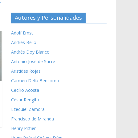
→
Autores y Personalidades
Adolf Ernst
Andrés Bello
Andrés Eloy Blanco
Antonio José de Sucre
Aristides Rojas
Carmen Delia Bencomo
Cecilio Acosta
César Rengifo
Ezequiel Zamora
Francisco de Miranda
Henry Pittier
Hugo Rafael Chávez Frías