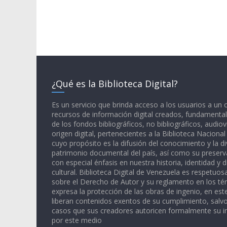
¿Qué es la Biblioteca Digital?
Es un servicio que brinda acceso a los usuarios a un
recursos de información digital creados, fundamental
de los fondos bibliográficos, no bibliográficos, audiov
origen digital, pertenecientes a la Biblioteca Naciona
cuyo propósito es la difusión del conocimiento y la di
patrimonio documental del país, así como su preserva
con especial énfasis en nuestra historia, identidad y d
cultural. Biblioteca Digital de Venezuela es respetuos
sobre el Derecho de Autor y su reglamento en los té
expresa la protección de las obras de ingenio, en est
liberan contenidos exentos de su cumplimiento, salv
casos que sus creadores autoricen formalmente su i
por este medio