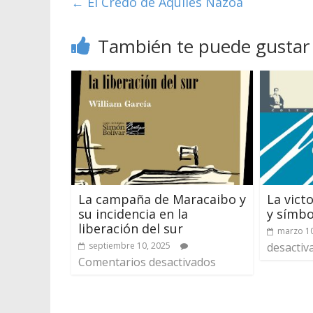
←
El Credo de Aquiles Nazoa
También te puede gustar
La campaña de Maracaibo y
La victo
su incidencia en la
y símbo
liberación del sur
marzo 10
septiembre 10, 2025
desactiv
Comentarios desactivados