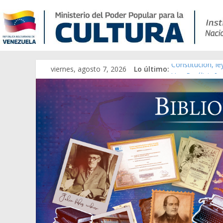
viernes, agosto 7, 2026
Lo último:
Constitución, l
Una Parálisis [m
Modesta Bor Sán
Gaceta Oficial 
Catálogo temát