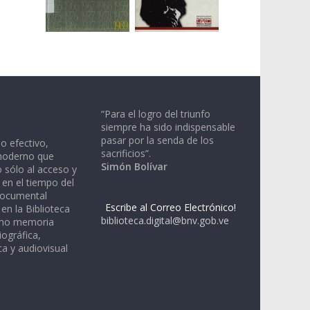
“Para el logro del triunfo
siempre ha sido indispensable
pasar por la senda de los
io efectivo,
sacrificios”.
moderno que
Simón Bolívar
 sólo al acceso y
 en el tiempo del
documental
Escribe al Correo Electrónico!
en la Biblioteca
biblioteca.digital@bnv.gob.ve
omo memoria
iográfica,
a y audiovisual