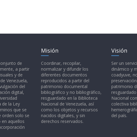
Misión
Visión
 conjunto de
Coordinar, recopilar,
Ser un servic
mente, a partir
normalizar y difundir los
dinámico y 
isuales y de
diferentes documentos
coadyuve, no
l de Venezuela,
reproducidos a partir del
preservación
vulgación del
patrimonio documental
patrimonio 
ción digital,
bibliográfico y no bibliográfico,
resguardado 
iversidad
resguardado en la Biblioteca
Nacional c
a de la Ley
Nacional de Venezuela, así
colectiva bibl
rminos que se
como los objetos y recursos
hemerográfic
e orden solo se
nacidos digitales, y sin
del país.
o en aquellos
derechos reservados.
ncorporación