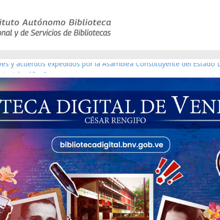
eyes y acuerdos expedidos por la Asamblea Constituyente del Estado 
aterial gráfico]
chez [material gráfico]
de la República de Venezuela año CXXXIII Mes V, Caracas 09 de marzo
ico de obras de Modesta Bor