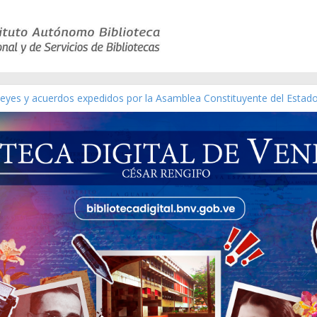
 leyes y acuerdos expedidos por la Asamblea Constituyente del Estad
[material gráfico]
ánchez [material gráfico]
l de la República de Venezuela año CXXXIII Mes V, Caracas 09 de mar
ático de obras de Modesta Bor