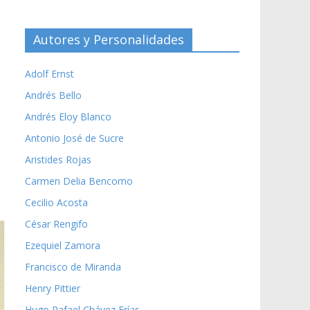
Autores y Personalidades
Adolf Ernst
Andrés Bello
Andrés Eloy Blanco
Antonio José de Sucre
Aristides Rojas
Carmen Delia Bencomo
Cecilio Acosta
César Rengifo
Ezequiel Zamora
Francisco de Miranda
Henry Pittier
Hugo Rafael Chávez Frías