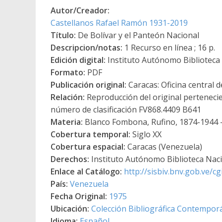
Autor/Creador:
Castellanos Rafael Ramón 1931-2019
Título:
De Bolívar y el Panteón Nacional
Descripcion/notas:
1 Recurso en línea ; 16 p.
Edición digital:
Instituto Autónomo Biblioteca N
Formato:
PDF
Publicación original:
Caracas: Oficina central 
Relación:
Reproducción del original pertenecie
número de clasificación FV868.4409 B641
Materia:
Blanco Fombona, Rufino, 1874-1944
Cobertura temporal:
Siglo XX
Cobertura espacial:
Caracas (Venezuela)
Derechos:
Instituto Autónomo Biblioteca Nacio
Enlace al Catálogo:
http://sisbiv.bnv.gob.ve/
País:
Venezuela
Fecha Original:
1975
Ubicación:
Colección Bibliográfica Contempor
Idioma:
Español