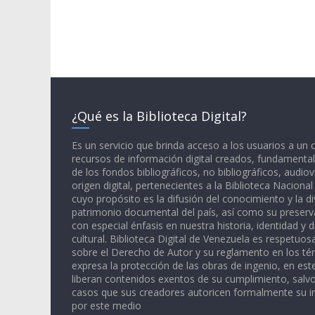
¿Qué es la Biblioteca Digital?
Es un servicio que brinda acceso a los usuarios a un
recursos de información digital creados, fundamental
de los fondos bibliográficos, no bibliográficos, audiov
origen digital, pertenecientes a la Biblioteca Naciona
cuyo propósito es la difusión del conocimiento y la di
patrimonio documental del país, así como su preserva
con especial énfasis en nuestra historia, identidad y d
cultural. Biblioteca Digital de Venezuela es respetuos
sobre el Derecho de Autor y su reglamento en los té
expresa la protección de las obras de ingenio, en est
liberan contenidos exentos de su cumplimiento, salv
casos que sus creadores autoricen formalmente su i
por este medio