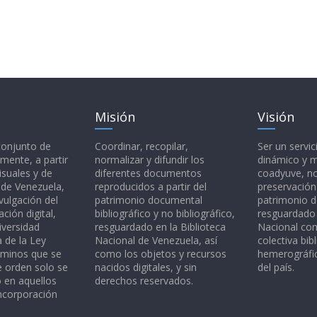
Misión
Visión
 conjunto de
Coordinar, recopilar,
Ser un servic
mente, a partir
normalizar y difundir los
dinámico y 
isuales y de
diferentes documentos
coadyuve, no
l de Venezuela,
reproducidos a partir del
preservación
vulgación del
patrimonio documental
patrimonio 
ción digital,
bibliográfico y no bibliográfico,
resguardado 
iversidad
resguardado en la Biblioteca
Nacional c
a de la Ley
Nacional de Venezuela, así
colectiva bibl
rminos que se
como los objetos y recursos
hemerográfic
e orden solo se
nacidos digitales, y sin
del país.
o en aquellos
derechos reservados.
ncorporación