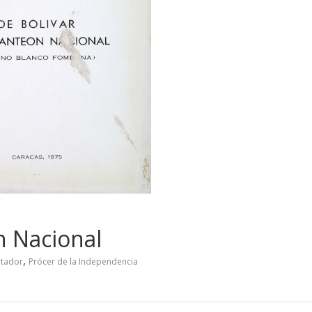
n Nacional
,
rtador
Prócer de la Independencia