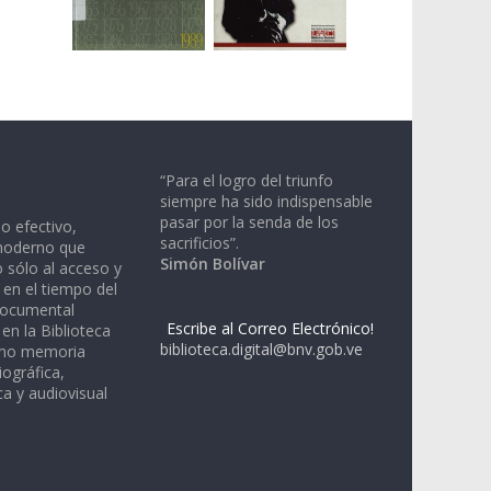
“Para el logro del triunfo
siempre ha sido indispensable
pasar por la senda de los
io efectivo,
sacrificios”.
moderno que
Simón Bolívar
 sólo al acceso y
 en el tiempo del
documental
Escribe al Correo Electrónico!
en la Biblioteca
biblioteca.digital@bnv.gob.ve
omo memoria
iográfica,
a y audiovisual