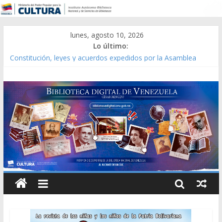
lunes, agosto 10, 2026
Lo último:
Catálogo temático de obras de Modesta Bor
Constitución, leyes y acuerdos expedidos por la Asamblea
Constituyente del Estado Lara en 1881.
Una Parálisis [material gráfico]
Modesta Bor Sánchez [material gráfico]
Gaceta Oficial de la República de Venezuela año CXXXIII Mes V,
Caracas 09 de marzo de 2006 N° 38.394