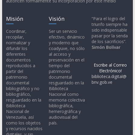
autoricen formalmente su incorporación por este medio
Misión
Visión
“Para el logro del
triunfo siempre ha
sido indispensable
Coordinar,
Ser un servicio
pasar por la senda
recopilar,
efectivo, dinámico
de los sacrificios”.
normalizar y
y moderno que
Simón Bolívar
difundir los
coadyuve, no sólo
diferentes
al acceso y
documentos
preservación en el
Escribe al Correo
reproducidos a
tiempo del
Electrónico!
partir del
patrimonio
biblioteca.digital@
patrimonio
documental
bnv.gob.ve
documental
resguardado en la
bibliográfico y no
Biblioteca
bibliográfico,
Nacional como
resguardado en la
memoria colectiva
Biblioteca
bibliográfica,
Nacional de
hemerográfica y
Venezuela, así
audiovisual del
como los objetos
país.
y recursos nacidos
digitales, y sin