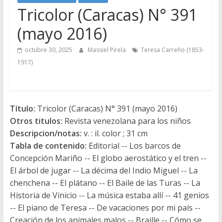
Tricolor (Caracas) N° 391
(mayo 2016)
octubre 30, 2025
Massiel Pirela
Teresa Carreño (1853-
1917)
Título:
Tricolor (Caracas) N° 391 (mayo 2016)
Otros titulos:
Revista venezolana para los niños
Descripcion/notas:
v. : il. color ; 31 cm
Tabla de contenido:
Editorial -- Los barcos de
Concepción Mariño -- El globo aerostático y el tren --
El árbol de jugar -- La décima del Indio Miguel -- La
chenchena -- El plátano -- El Baile de las Turas -- La
Historia de Vinicio -- La música estaba allí -- 41 genios
-- El piano de Teresa -- De vacaciones por mi país --
Creación de los animales malos -- Braille -- Cómo se