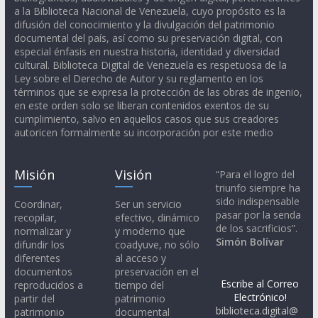
a la Biblioteca Nacional de Venezuela, cuyo propósito es la
difusión del conocimiento y la divulgación del patrimonio
documental del país, así como su preservación digital, con
especial énfasis en nuestra historia, identidad y diversidad
cultural. Biblioteca Digital de Venezuela es respetuosa de la
Ley sobre el Derecho de Autor y su reglamento en los
términos que se expresa la protección de las obras de ingenio,
en este orden solo se liberan contenidos exentos de su
cumplimiento, salvo en aquellos casos que sus creadores
autoricen formalmente su incorporación por este medio
Misión
Visión
“Para el logro del
triunfo siempre ha
sido indispensable
Coordinar,
Ser un servicio
pasar por la senda
recopilar,
efectivo, dinámico
de los sacrificios”.
normalizar y
y moderno que
Simón Bolívar
difundir los
coadyuve, no sólo
diferentes
al acceso y
documentos
preservación en el
Escribe al Correo
reproducidos a
tiempo del
Electrónico!
partir del
patrimonio
biblioteca.digital@
patrimonio
documental