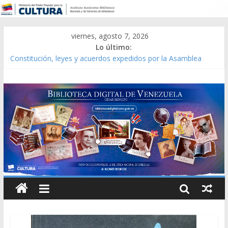
viernes, agosto 7, 2026
Lo último:
Constitución, leyes y acuerdos expedidos por la Asamblea
Constituyente del Estado Lara en 1881.
Una Parálisis [material gráfico]
Modesta Bor Sánchez [material gráfico]
Gaceta Oficial de la República de Venezuela año CXXXIII Mes V,
Caracas 09 de marzo de 2006 N° 38.394
Catálogo temático de obras de Modesta Bor