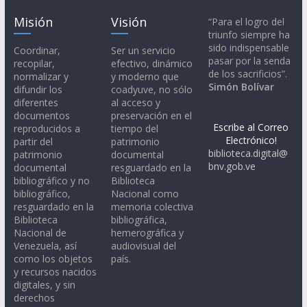
Misión
Visión
“Para el logro del
triunfo siempre ha
sido indispensable
Coordinar,
Ser un servicio
pasar por la senda
recopilar,
efectivo, dinámico
de los sacrificios”.
normalizar y
y moderno que
Simón Bolívar
difundir los
coadyuve, no sólo
diferentes
al acceso y
documentos
preservación en el
Escribe al Correo
reproducidos a
tiempo del
Electrónico!
partir del
patrimonio
biblioteca.digital@
patrimonio
documental
bnv.gob.ve
documental
resguardado en la
bibliográfico y no
Biblioteca
bibliográfico,
Nacional como
resguardado en la
memoria colectiva
Biblioteca
bibliográfica,
Nacional de
hemerográfica y
Venezuela, así
audiovisual del
como los objetos
país.
y recursos nacidos
digitales, y sin
derechos