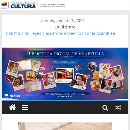
viernes, agosto 7, 2026
Lo último:
Constitución, leyes y acuerdos expedidos por la Asamblea
Constituyente del Estado Lara en 1881.
Una Parálisis [material gráfico]
Modesta Bor Sánchez [material gráfico]
Gaceta Oficial de la República de Venezuela año CXXXIII Mes V,
Caracas 09 de marzo de 2006 N° 38.394
Catálogo temático de obras de Modesta Bor