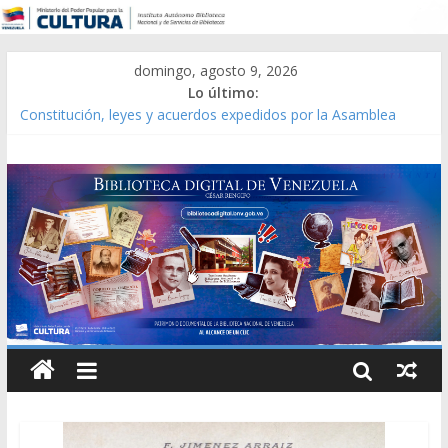
domingo, agosto 9, 2026
Lo último:
Constitución, leyes y acuerdos expedidos por la Asamblea
Constituyente del Estado Lara en 1881.
Una Parálisis [material gráfico]
Modesta Bor Sánchez [material gráfico]
Gaceta Oficial de la República de Venezuela año CXXXIII Mes V,
Caracas 09 de marzo de 2006 N° 38.394
Catálogo temático de obras de Modesta Bor