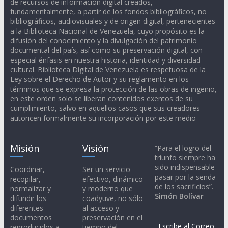
de recursos de información digital creados,
fundamentalmente, a partir de los fondos bibliográficos, no
bibliográficos, audiovisuales y de origen digital, pertenecientes
a la Biblioteca Nacional de Venezuela, cuyo propósito es la
difusión del conocimiento y la divulgación del patrimonio
documental del país, así como su preservación digital, con
especial énfasis en nuestra historia, identidad y diversidad
cultural. Biblioteca Digital de Venezuela es respetuosa de la
Ley sobre el Derecho de Autor y su reglamento en los
términos que se expresa la protección de las obras de ingenio,
en este orden solo se liberan contenidos exentos de su
cumplimiento, salvo en aquellos casos que sus creadores
autoricen formalmente su incorporación por este medio
Misión
Visión
“Para el logro del
triunfo siempre ha
sido indispensable
Coordinar,
Ser un servicio
pasar por la senda
recopilar,
efectivo, dinámico
de los sacrificios”.
normalizar y
y moderno que
Simón Bolívar
difundir los
coadyuve, no sólo
diferentes
al acceso y
documentos
preservación en el
Escribe al Correo
reproducidos a
tiempo del