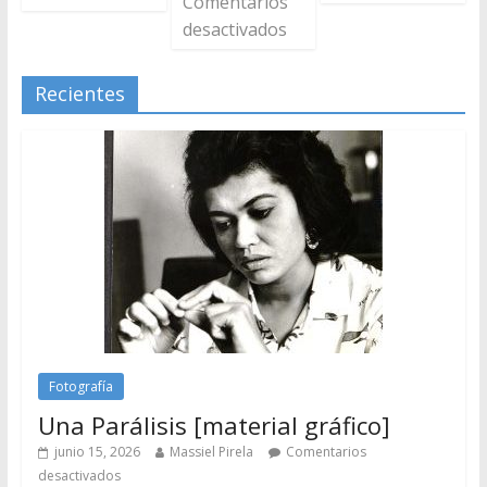
Comentarios
desactivados
Recientes
Fotografía
Una Parálisis [material gráfico]
junio 15, 2026
Massiel Pirela
Comentarios
desactivados