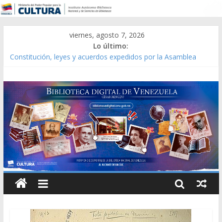
viernes, agosto 7, 2026
Lo último:
Constitución, leyes y acuerdos expedidos por la Asamblea
Constituyente del Estado Lara en 1881.
Una Parálisis [material gráfico]
Modesta Bor Sánchez [material gráfico]
Gaceta Oficial de la República de Venezuela año CXXXIII Mes V,
Caracas 09 de marzo de 2006 N° 38.394
Catálogo temático de obras de Modesta Bor