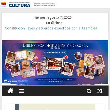
viernes, agosto 7, 2026
Lo último:
Constitución, leyes y acuerdos expedidos por la Asamblea
Constituyente del Estado Lara en 1881.
Una Parálisis [material gráfico]
Modesta Bor Sánchez [material gráfico]
Gaceta Oficial de la República de Venezuela año CXXXIII Mes V,
Caracas 09 de marzo de 2006 N° 38.394
Catálogo temático de obras de Modesta Bor