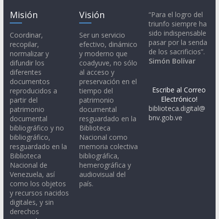
Misión
Visión
“Para el logro del
triunfo siempre ha
sido indispensable
Coordinar,
Ser un servicio
pasar por la senda
recopilar,
efectivo, dinámico
de los sacrificios”.
normalizar y
y moderno que
Simón Bolívar
difundir los
coadyuve, no sólo
diferentes
al acceso y
documentos
preservación en el
Escribe al Correo
reproducidos a
tiempo del
Electrónico!
partir del
patrimonio
biblioteca.digital@
patrimonio
documental
bnv.gob.ve
documental
resguardado en la
bibliográfico y no
Biblioteca
bibliográfico,
Nacional como
resguardado en la
memoria colectiva
Biblioteca
bibliográfica,
Nacional de
hemerográfica y
Venezuela, así
audiovisual del
como los objetos
país.
y recursos nacidos
digitales, y sin
derechos