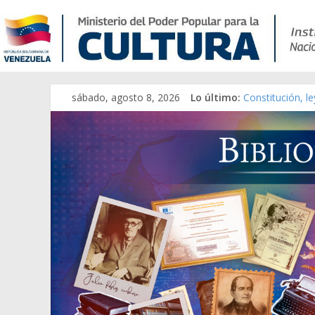
sábado, agosto 8, 2026
Lo último:
Constitución, l
Una Parálisis [m
Modesta Bor Sá
Gaceta Oficial 
Catálogo temát