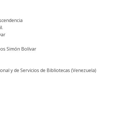
escendencia
l.
var
ios Simón Bolívar
nal y de Servicios de Bibliotecas (Venezuela)