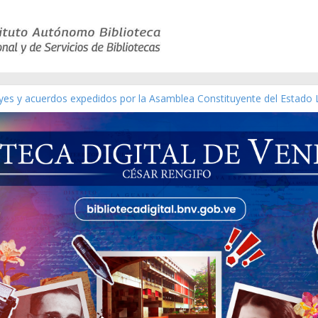
eyes y acuerdos expedidos por la Asamblea Constituyente del Estado 
aterial gráfico]
nchez [material gráfico]
de la República de Venezuela año CXXXIII Mes V, Caracas 09 de marz
ico de obras de Modesta Bor