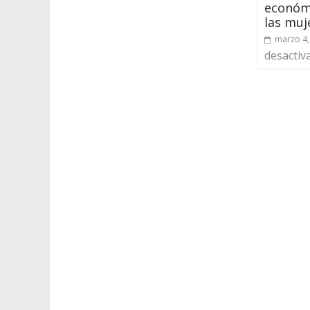
económi
las muj
marzo 4,
desactiv