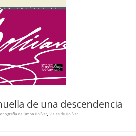
la huella de una descendencia
,
conografía de Simón Bolívar
Viajes de Bolívar