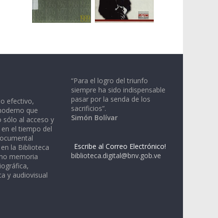
“Para el logro del triunfo
siempre ha sido indispensable
pasar por la senda de los
io efectivo,
sacrificios”.
moderno que
Simón Bolívar
 sólo al acceso y
 en el tiempo del
documental
Escribe al Correo Electrónico!
en la Biblioteca
biblioteca.digital@bnv.gob.ve
omo memoria
iográfica,
a y audiovisual