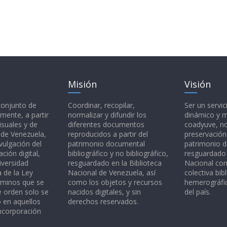
Misión
Visión
 conjunto de
Coordinar, recopilar,
Ser un servic
mente, a partir
normalizar y difundir los
dinámico y 
isuales y de
diferentes documentos
coadyuve, no
l de Venezuela,
reproducidos a partir del
preservación
vulgación del
patrimonio documental
patrimonio 
ción digital,
bibliográfico y no bibliográfico,
resguardado 
iversidad
resguardado en la Biblioteca
Nacional c
a de la Ley
Nacional de Venezuela, así
colectiva bibl
rminos que se
como los objetos y recursos
hemerográfic
e orden solo se
nacidos digitales, y sin
del país.
o en aquellos
derechos reservados.
ncorporación