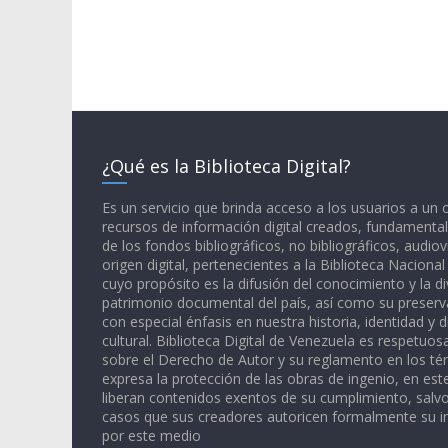
¿Qué es la Biblioteca Digital?
Es un servicio que brinda acceso a los usuarios a un
recursos de información digital creados, fundamental
de los fondos bibliográficos, no bibliográficos, audiov
origen digital, pertenecientes a la Biblioteca Naciona
cuyo propósito es la difusión del conocimiento y la di
patrimonio documental del país, así como su preserva
con especial énfasis en nuestra historia, identidad y d
cultural. Biblioteca Digital de Venezuela es respetuos
sobre el Derecho de Autor y su reglamento en los té
expresa la protección de las obras de ingenio, en est
liberan contenidos exentos de su cumplimiento, salv
casos que sus creadores autoricen formalmente su i
por este medio