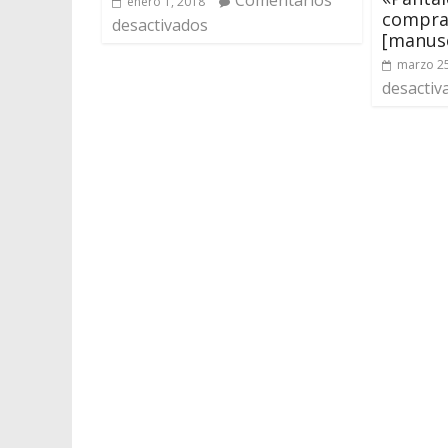
enero 1, 2018
compra 
desactivados
[manusc
marzo 25
desactiv