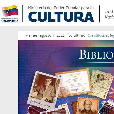
viernes, agosto 7, 2026
Lo último:
Constitución, l
Una Parálisis [m
Modesta Bor Sán
Gaceta Oficial 
Catálogo temát