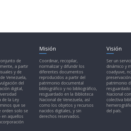
Misión
Visión
 conjunto de
Coordinar, recopilar,
Ser un servic
mente, a partir
normalizar y difundir los
dinámico y 
isuales y de
diferentes documentos
coadyuve, no
l de Venezuela,
reproducidos a partir del
preservación
vulgación del
patrimonio documental
patrimonio 
ción digital,
bibliográfico y no bibliográfico,
resguardado 
iversidad
resguardado en la Biblioteca
Nacional c
a de la Ley
Nacional de Venezuela, así
colectiva bibl
rminos que se
como los objetos y recursos
hemerográfic
e orden solo se
nacidos digitales, y sin
del país.
o en aquellos
derechos reservados.
ncorporación