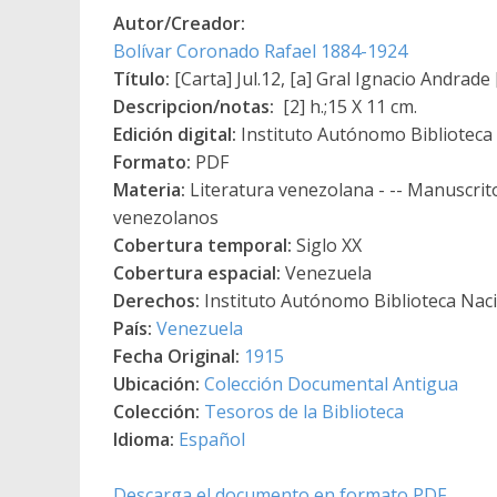
Autor/Creador:
Bolívar Coronado Rafael 1884-1924
Título:
[Carta] Jul.12, [a] Gral Ignacio Andrade
Descripcion/notas:
[2] h.;15 X 11 cm.
Edición digital:
Instituto Autónomo Biblioteca N
Formato:
PDF
Materia:
Literatura venezolana - -- Manuscrit
venezolanos
Cobertura temporal:
Siglo XX
Cobertura espacial:
Venezuela
Derechos:
Instituto Autónomo Biblioteca Nacio
País:
Venezuela
Fecha Original:
1915
Ubicación:
Colección Documental Antigua
Colección:
Tesoros de la Biblioteca
Idioma:
Español
Descarga el documento en formato PDF