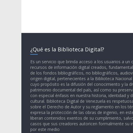
¿Qué es la Biblioteca Digital?
Es un servicio que brinda acceso a los usuarios a un
recursos de información digital creados, fundamental
de los fondos bibliográficos, no bibliográficos, audiov
origen digital, pertenecientes a la Biblioteca Naciona
cuyo propósito es la difusión del conocimiento y la di
patrimonio documental del país, así como su preserva
con especial énfasis en nuestra historia, identidad y d
cultural. Biblioteca Digital de Venezuela es respetuos
sobre el Derecho de Autor y su reglamento en los té
expresa la protección de las obras de ingenio, en est
liberan contenidos exentos de su cumplimiento, salv
casos que sus creadores autoricen formalmente su i
por este medio