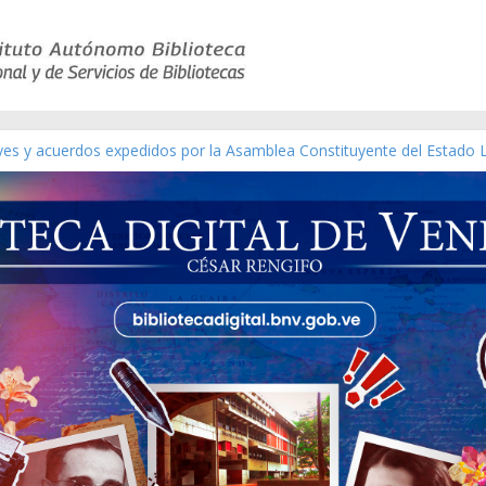
eyes y acuerdos expedidos por la Asamblea Constituyente del Estado 
aterial gráfico]
chez [material gráfico]
de la República de Venezuela año CXXXIII Mes V, Caracas 09 de marzo
ico de obras de Modesta Bor