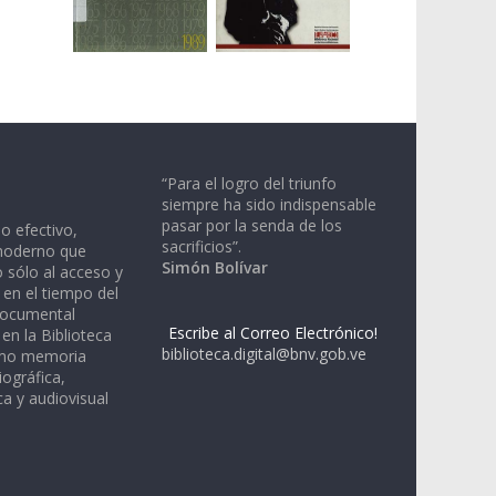
“Para el logro del triunfo
siempre ha sido indispensable
pasar por la senda de los
io efectivo,
sacrificios”.
moderno que
Simón Bolívar
 sólo al acceso y
 en el tiempo del
documental
Escribe al Correo Electrónico!
en la Biblioteca
biblioteca.digital@bnv.gob.ve
omo memoria
iográfica,
a y audiovisual