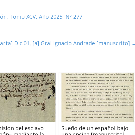
ión. Tomo XCV, Año 2025, Nº 277
Carta] Dic.01, [a] Gral Ignacio Andrade [manuscrito]
sión del esclavo
Sueño de un español bajo
eón» mediante la
una encina [manuscrito]