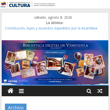
sábado, agosto 8, 2026
Lo último:
Constitución, leyes y acuerdos expedidos por la Asamblea
Constituyente del Estado Lara en 1881.
Una Parálisis [material gráfico]
Modesta Bor Sánchez [material gráfico]
Gaceta Oficial de la República de Venezuela año CXXXIII Mes V,
Caracas 09 de marzo de 2006 N° 38.394
Catálogo temático de obras de Modesta Bor
Archivo