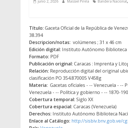
junio 2, 2026
Massiel Pirela
Bandera Nacional
Título:
Gaceta Oficial de la República de Vene
38.394
Descripcion/notas:
volúmenes ; 31 x 46 cm
Edición digital:
Instituto Autónomo Biblioteca N
Formato:
PDF
Publicación original:
Caracas : Imprenta y Lito
Relación:
Reproducción digital del original ubi
clasificación PO 354.870005 V458g
Materia:
Gacetas oficiales - -- Venezuela - -- P
Venezuela - -- Política y gobierno - -- 1870-190
Cobertura temporal:
Siglo XX
Cobertura espacial:
Caracas (Venezuela)
Derechos:
Instituto Autónomo Biblioteca Nacio
Enlace al Catálogo:
http://sisbiv.bnv.gob.ve/
País:
Venezuela