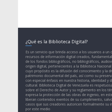
¿Qué es la Biblioteca Digital?
Es un servicio que brinda acceso a los usuarios a un
recursos de información digital creados, fundamental
de los fondos bibliográficos, no bibliográficos, audiov
origen digital, pertenecientes a la Biblioteca Naciona
cuyo propósito es la difusión del conocimiento y la di
patrimonio documental del país, así como su preserva
con especial énfasis en nuestra historia, identidad y d
cultural. Biblioteca Digital de Venezuela es respetuos
sobre el Derecho de Autor y su reglamento en los té
expresa la protección de las obras de ingenio, en est
liberan contenidos exentos de su cumplimiento, salv
casos que sus creadores autoricen formalmente su i
por este medio