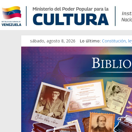
Catálogo temát
sábado, agosto 8, 2026
Lo último:
Constitución, l
Una Parálisis [m
Modesta Bor Sá
Gaceta Oficial 