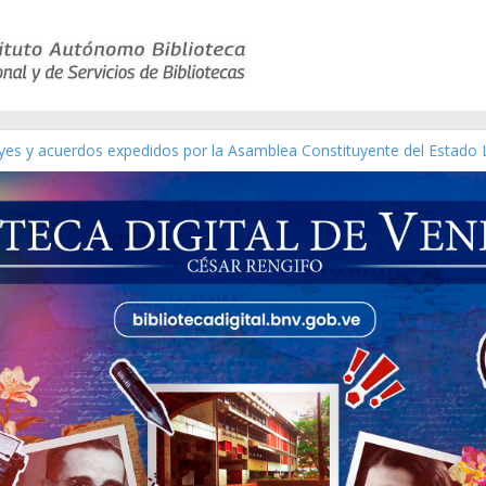
ico de obras de Modesta Bor
eyes y acuerdos expedidos por la Asamblea Constituyente del Estado 
aterial gráfico]
nchez [material gráfico]
de la República de Venezuela año CXXXIII Mes V, Caracas 09 de marz