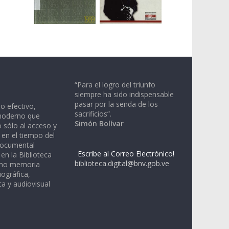
“Para el logro del triunfo
siempre ha sido indispensable
pasar por la senda de los
io efectivo,
sacrificios”.
moderno que
Simón Bolívar
 sólo al acceso y
 en el tiempo del
documental
Escribe al Correo Electrónico!
en la Biblioteca
biblioteca.digital@bnv.gob.ve
omo memoria
iográfica,
a y audiovisual