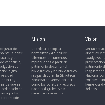
Misión
Visión
 conjunto de
Coordinar, recopilar,
Ser un servic
mente, a partir
normalizar y difundir los
dinámico y 
isuales y de
diferentes documentos
coadyuve, no
l de Venezuela,
reproducidos a partir del
preservación
vulgación del
patrimonio documental
patrimonio 
ción digital,
bibliográfico y no bibliográfico,
resguardado 
iversidad
resguardado en la Biblioteca
Nacional c
a de la Ley
Nacional de Venezuela, así
colectiva bibl
rminos que se
como los objetos y recursos
hemerográfic
e orden solo se
nacidos digitales, y sin
del país.
o en aquellos
derechos reservados.
ncorporación