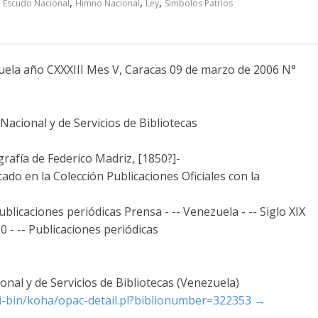
,
,
,
,
Escudo Nacional
Himno Nacional
Ley
Símbolos Patrios
zuela año CXXXIII Mes V, Caracas 09 de marzo de 2006 N°
acional y de Servicios de Bibliotecas
grafía de Federico Madriz, [1850?]-
cado en la Colección Publicaciones Oficiales con la
ublicaciones periódicas Prensa - -- Venezuela - -- Siglo XIX
0 - -- Publicaciones periódicas
nal y de Servicios de Bibliotecas (Venezuela)
cgi-bin/koha/opac-detail.pl?biblionumber=322353
→