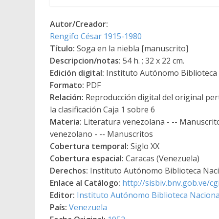
Autor/Creador:
Rengifo César 1915-1980
Título:
Soga en la niebla [manuscrito]
Descripcion/notas:
54 h. ; 32 x 22 cm.
Edición digital:
Instituto Autónomo Biblioteca N
Formato:
PDF
Relación:
Reproducción digital del original pe
la clasificación Caja 1 sobre 6
Materia:
Literatura venezolana - -- Manuscrit
venezolano - -- Manuscritos
Cobertura temporal:
Siglo XX
Cobertura espacial:
Caracas (Venezuela)
Derechos:
Instituto Autónomo Biblioteca Nacio
Enlace al Catálogo:
http://sisbiv.bnv.gob.ve/
Editor:
Instituto Autónomo Biblioteca Nacional
País:
Venezuela