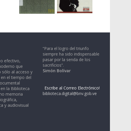
“Para el logro del triunfo
siempre ha sido indispensable
pasar por la senda de los
io efectivo,
sacrificios”.
moderno que
Simón Bolívar
 sólo al acceso y
 en el tiempo del
documental
Escribe al Correo Electrónico!
en la Biblioteca
biblioteca.digital@bnv.gob.ve
omo memoria
iográfica,
a y audiovisual