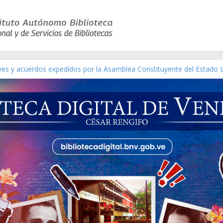
eyes y acuerdos expedidos por la Asamblea Constituyente del Estado 
aterial gráfico]
chez [material gráfico]
de la República de Venezuela año CXXXIII Mes V, Caracas 09 de marzo
ico de obras de Modesta Bor