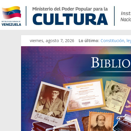
viernes, agosto 7, 2026
Lo último:
Constitución, l
Una Parálisis [m
Modesta Bor Sán
Gaceta Oficial 
Catálogo temát