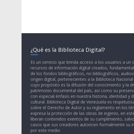
¿Qué es la Biblioteca Digital?
Es un servicio que brinda acceso a los usuarios a un
recursos de información digital creados, fundamental
de los fondos bibliográficos, no bibliográficos, audiov
origen digital, pertenecientes a la Biblioteca Naciona
cuyo propósito es la difusión del conocimiento y la di
patrimonio documental del país, así como su preserva
con especial énfasis en nuestra historia, identidad y d
cultural. Biblioteca Digital de Venezuela es respetuos
sobre el Derecho de Autor y su reglamento en los té
expresa la protección de las obras de ingenio, en est
liberan contenidos exentos de su cumplimiento, salv
casos que sus creadores autoricen formalmente su i
por este medio