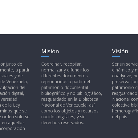
Misión
Visión
 conjunto de
Coordinar, recopilar,
Ser un servic
mente, a partir
normalizar y difundir los
dinámico y 
isuales y de
diferentes documentos
coadyuve, no
l de Venezuela,
reproducidos a partir del
preservación
vulgación del
patrimonio documental
patrimonio 
ción digital,
bibliográfico y no bibliográfico,
resguardado 
iversidad
resguardado en la Biblioteca
Nacional c
a de la Ley
Nacional de Venezuela, así
colectiva bibl
rminos que se
como los objetos y recursos
hemerográfic
e orden solo se
nacidos digitales, y sin
del país.
o en aquellos
derechos reservados.
ncorporación