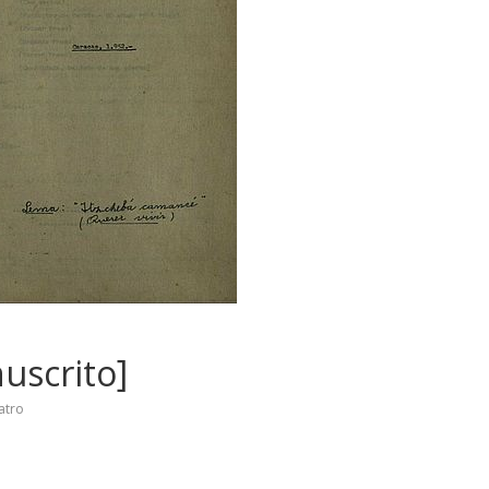
uscrito]
atro