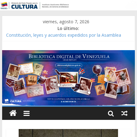
viernes, agosto 7, 2026
Lo último:
Constitución, leyes y acuerdos expedidos por la Asamblea
Constituyente del Estado Lara en 1881.
Una Parálisis [material gráfico]
Modesta Bor Sánchez [material gráfico]
Gaceta Oficial de la República de Venezuela año CXXXIII Mes V,
Caracas 09 de marzo de 2006 N° 38.394
Catálogo temático de obras de Modesta Bor