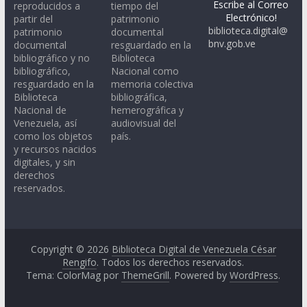
Escribe al Correo
reproducidos a
tiempo del
Electrónico!
partir del
patrimonio
biblioteca.digital@
patrimonio
documental
bnv.gob.ve
documental
resguardado en la
bibliográfico y no
Biblioteca
bibliográfico,
Nacional como
resguardado en la
memoria colectiva
Biblioteca
bibliográfica,
Nacional de
hemerográfica y
Venezuela, así
audiovisual del
como los objetos
país.
y recursos nacidos
digitales, y sin
derechos
reservados.
Copyright © 2026
Biblioteca Digital de Venezuela César
Rengifo
. Todos los derechos reservados.
Tema: ColorMag por
ThemeGrill
. Powered by
WordPress
.