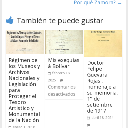
Por qué Zamora?
→
También te puede gustar
Régimen de
Mis exequias
Doctor
los Museos y
á Bolívar
Felipe
Archivos
febrero 18,
Guevara
Nacionales y
Rojas :
2025
Legislación
homenaje a
Comentarios
para
su memoria,
desactivados
Proteger el
1° de
Tesoro
setiembre
Artistico y
de 1917
Monumental
abril 18, 2024
de la Nación
enero 1, 2018