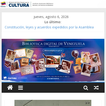
jueves, agosto 6, 2026
Lo último:
Constitución, leyes y acuerdos expedidos por la Asamblea
Constituyente del Estado Lara en 1881.
Una Parálisis [material gráfico]
Modesta Bor Sánchez [material gráfico]
Gaceta Oficial de la República de Venezuela año CXXXIII Mes V,
Caracas 09 de marzo de 2006 N° 38.394
Catálogo temático de obras de Modesta Bor