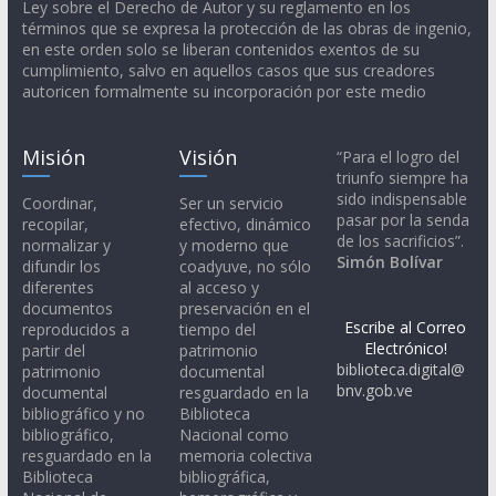
Ley sobre el Derecho de Autor y su reglamento en los
términos que se expresa la protección de las obras de ingenio,
en este orden solo se liberan contenidos exentos de su
cumplimiento, salvo en aquellos casos que sus creadores
autoricen formalmente su incorporación por este medio
Misión
Visión
“Para el logro del
triunfo siempre ha
sido indispensable
Coordinar,
Ser un servicio
pasar por la senda
recopilar,
efectivo, dinámico
de los sacrificios”.
normalizar y
y moderno que
Simón Bolívar
difundir los
coadyuve, no sólo
diferentes
al acceso y
documentos
preservación en el
Escribe al Correo
reproducidos a
tiempo del
Electrónico!
partir del
patrimonio
biblioteca.digital@
patrimonio
documental
bnv.gob.ve
documental
resguardado en la
bibliográfico y no
Biblioteca
bibliográfico,
Nacional como
resguardado en la
memoria colectiva
Biblioteca
bibliográfica,