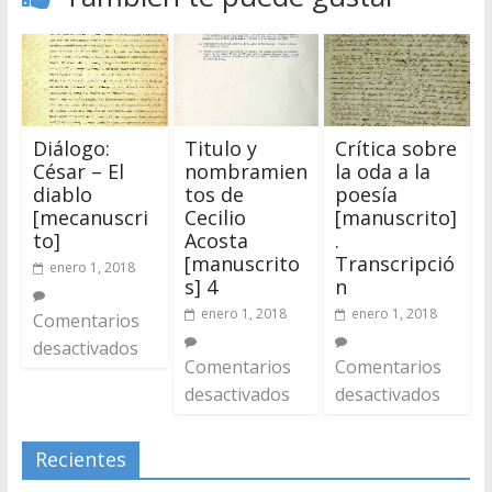
Diálogo:
Titulo y
Crítica sobre
César – El
nombramien
la oda a la
diablo
tos de
poesía
[mecanuscri
Cecilio
[manuscrito]
to]
Acosta
.
[manuscrito
Transcripció
enero 1, 2018
s] 4
n
enero 1, 2018
enero 1, 2018
Comentarios
desactivados
Comentarios
Comentarios
desactivados
desactivados
Recientes