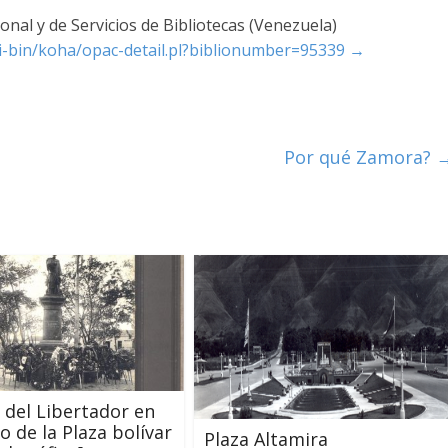
nal y de Servicios de Bibliotecas (Venezuela)
cgi-bin/koha/opac-detail.pl?biblionumber=95339
→
Por qué Zamora?
 del Libertador en
o de la Plaza bolívar
Plaza Altamira