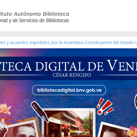
eyes y acuerdos expedidos por la Asamblea Constituyente del Estado 
aterial gráfico]
chez [material gráfico]
de la República de Venezuela año CXXXIII Mes V, Caracas 09 de marzo
ico de obras de Modesta Bor