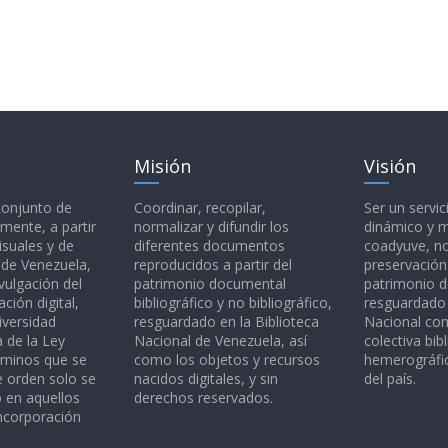
Misión
Visión
 conjunto de
Coordinar, recopilar,
Ser un servic
mente, a partir
normalizar y difundir los
dinámico y 
isuales y de
diferentes documentos
coadyuve, no
l de Venezuela,
reproducidos a partir del
preservación
vulgación del
patrimonio documental
patrimonio 
ción digital,
bibliográfico y no bibliográfico,
resguardado 
iversidad
resguardado en la Biblioteca
Nacional c
a de la Ley
Nacional de Venezuela, así
colectiva bibl
rminos que se
como los objetos y recursos
hemerográfic
e orden solo se
nacidos digitales, y sin
del país.
o en aquellos
derechos reservados.
ncorporación