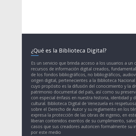
¿Qué es la Biblioteca Digital?
Es un servicio que brinda acceso a los usuarios a un
recursos de información digital creados, fundamental
de los fondos bibliográficos, no bibliográficos, audiov
origen digital, pertenecientes a la Biblioteca Naciona
cuyo propósito es la difusión del conocimiento y la di
patrimonio documental del país, así como su preserva
con especial énfasis en nuestra historia, identidad y d
cultural. Biblioteca Digital de Venezuela es respetuos
sobre el Derecho de Autor y su reglamento en los té
expresa la protección de las obras de ingenio, en est
liberan contenidos exentos de su cumplimiento, salv
casos que sus creadores autoricen formalmente su i
por este medio