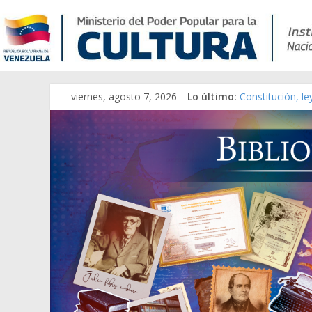
viernes, agosto 7, 2026
Lo último:
Constitución, l
Una Parálisis [m
Modesta Bor Sán
Gaceta Oficial 
Catálogo temát