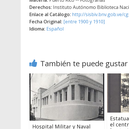
Derechos:
Instituto Autónomo Biblioteca Nacio
Enlace al Catálogo:
http://sisbiv.bnv.gob.ve/
Fecha Original:
[entre 1900 y 1910]
Idioma:
Español
También te puede gustar
Estatua
el centr
Hospital Militar y Naval