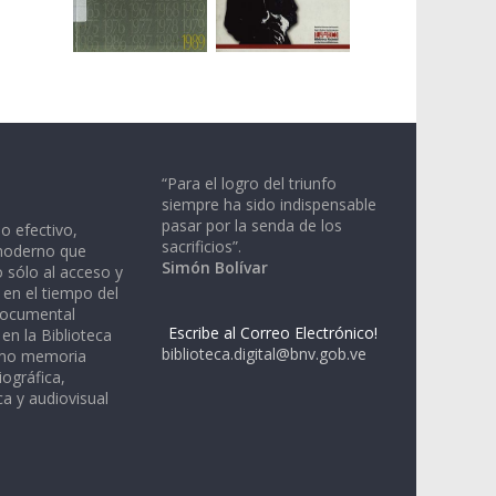
“Para el logro del triunfo
siempre ha sido indispensable
pasar por la senda de los
io efectivo,
sacrificios”.
moderno que
Simón Bolívar
 sólo al acceso y
 en el tiempo del
documental
Escribe al Correo Electrónico!
en la Biblioteca
biblioteca.digital@bnv.gob.ve
omo memoria
iográfica,
a y audiovisual