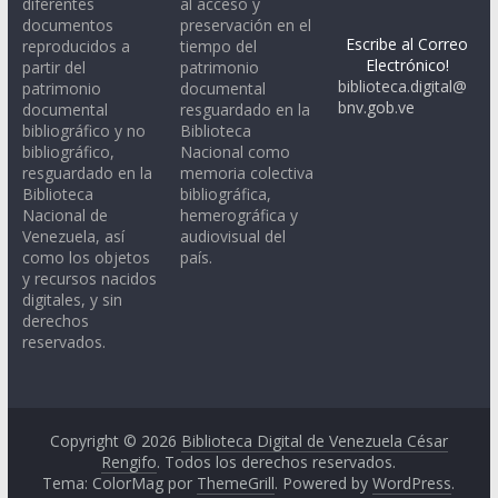
diferentes
al acceso y
documentos
preservación en el
Escribe al Correo
reproducidos a
tiempo del
Electrónico!
partir del
patrimonio
biblioteca.digital@
patrimonio
documental
bnv.gob.ve
documental
resguardado en la
bibliográfico y no
Biblioteca
bibliográfico,
Nacional como
resguardado en la
memoria colectiva
Biblioteca
bibliográfica,
Nacional de
hemerográfica y
Venezuela, así
audiovisual del
como los objetos
país.
y recursos nacidos
digitales, y sin
derechos
reservados.
Copyright © 2026
Biblioteca Digital de Venezuela César
Rengifo
. Todos los derechos reservados.
Tema: ColorMag por
ThemeGrill
. Powered by
WordPress
.