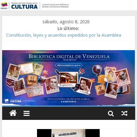
sábado, agosto 8, 2026
Lo último:
Catálogo temático de obras de Modesta Bor
Constitución, leyes y acuerdos expedidos por la Asamblea
Constituyente del Estado Lara en 1881.
Una Parálisis [material gráfico]
Modesta Bor Sánchez [material gráfico]
Gaceta Oficial de la República de Venezuela año CXXXIII Mes V,
Caracas 09 de marzo de 2006 N° 38.394