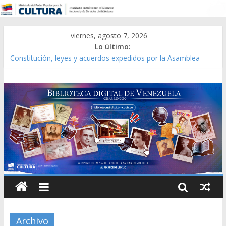
viernes, agosto 7, 2026
Lo último:
Catálogo temático de obras de Modesta Bor
Constitución, leyes y acuerdos expedidos por la Asamblea
Constituyente del Estado Lara en 1881.
Una Parálisis [material gráfico]
Modesta Bor Sánchez [material gráfico]
Gaceta Oficial de la República de Venezuela año CXXXIII Mes V,
Caracas 09 de marzo de 2006 N° 38.394
Archivo