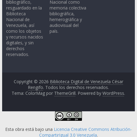
bibliográfico,
Nacional como
resguardado en la
memoria colectiva
Biblioteca
bibliográfica,
Nacional de
hemerográfica y
Venezuela, así
audiovisual del
como los objetos
país.
y recursos nacidos
digitales, y sin
derechos
reservados.
Copyright © 2026
Biblioteca Digital de Venezuela César
Rengifo
. Todos los derechos reservados.
Tema: ColorMag por
ThemeGrill
. Powered by
WordPress
.
Esta obra está bajo una
Licencia Creative Commons Atribución-
CompartirIgual 3.0 Venezuela
.