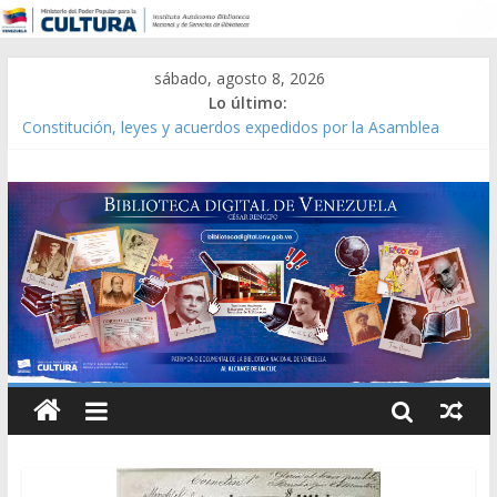
sábado, agosto 8, 2026
Lo último:
Constitución, leyes y acuerdos expedidos por la Asamblea
Constituyente del Estado Lara en 1881.
Una Parálisis [material gráfico]
Modesta Bor Sánchez [material gráfico]
Gaceta Oficial de la República de Venezuela año CXXXIII Mes V,
Caracas 09 de marzo de 2006 N° 38.394
Catálogo temático de obras de Modesta Bor