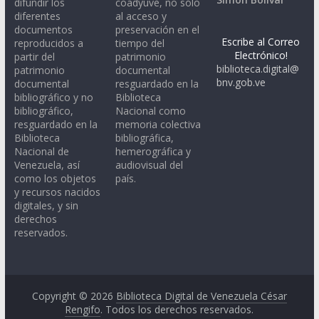
difundir los
coadyuve, no sólo
diferentes
al acceso y
documentos
preservación en el
Escribe al Correo
reproducidos a
tiempo del
Electrónico!
partir del
patrimonio
biblioteca.digital@
patrimonio
documental
bnv.gob.ve
documental
resguardado en la
bibliográfico y no
Biblioteca
bibliográfico,
Nacional como
resguardado en la
memoria colectiva
Biblioteca
bibliográfica,
Nacional de
hemerográfica y
Venezuela, así
audiovisual del
como los objetos
país.
y recursos nacidos
digitales, y sin
derechos
reservados.
Copyright © 2026
Biblioteca Digital de Venezuela César
Rengifo
. Todos los derechos reservados.