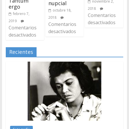
Tantum
noviembre 2,
nupcial
ergo
2018
octubre 18,
febrero 7,
Comentarios
2018
2019
desactivados
Comentarios
Comentarios
desactivados
desactivados
Recientes