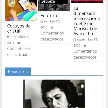
La
dimensión
Febrero
internaciona
octubre 27,
l del Gran
Cocuyos de
2025
Mariscal de
cristal
Comentarios
Ayacucho
noviembre 7,
desactivados
septiembre 17,
2023
2025
Comentarios
Comentarios
desactivados
desactivados
Recientes