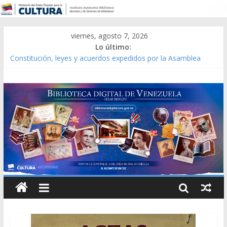
viernes, agosto 7, 2026
Lo último:
Constitución, leyes y acuerdos expedidos por la Asamblea
Constituyente del Estado Lara en 1881.
Una Parálisis [material gráfico]
Modesta Bor Sánchez [material gráfico]
Gaceta Oficial de la República de Venezuela año CXXXIII Mes V,
Caracas 09 de marzo de 2006 N° 38.394
Catálogo temático de obras de Modesta Bor