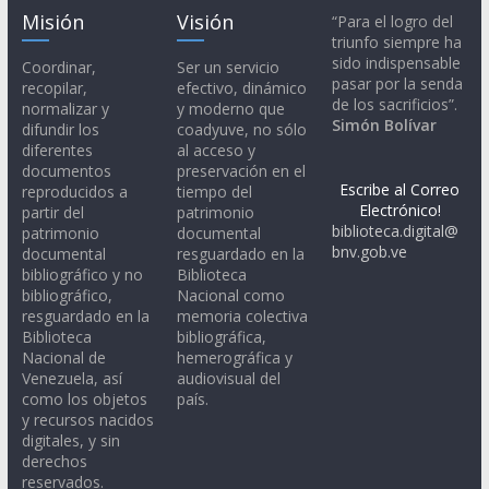
Misión
Visión
“Para el logro del
triunfo siempre ha
sido indispensable
Coordinar,
Ser un servicio
pasar por la senda
recopilar,
efectivo, dinámico
de los sacrificios”.
normalizar y
y moderno que
Simón Bolívar
difundir los
coadyuve, no sólo
diferentes
al acceso y
documentos
preservación en el
Escribe al Correo
reproducidos a
tiempo del
Electrónico!
partir del
patrimonio
biblioteca.digital@
patrimonio
documental
bnv.gob.ve
documental
resguardado en la
bibliográfico y no
Biblioteca
bibliográfico,
Nacional como
resguardado en la
memoria colectiva
Biblioteca
bibliográfica,
Nacional de
hemerográfica y
Venezuela, así
audiovisual del
como los objetos
país.
y recursos nacidos
digitales, y sin
derechos
reservados.