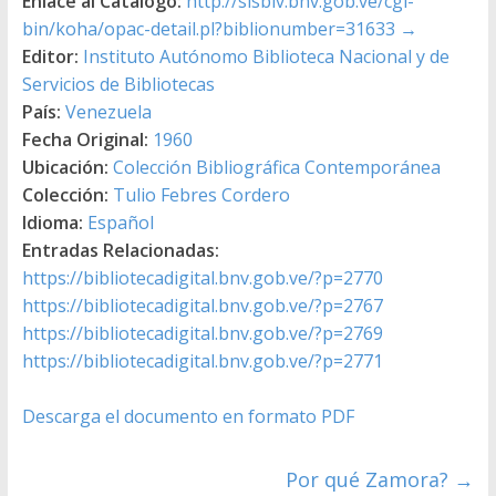
Enlace al Catálogo:
http://sisbiv.bnv.gob.ve/cgi-
bin/koha/opac-detail.pl?biblionumber=31633
→
Editor:
Instituto Autónomo Biblioteca Nacional y de
Servicios de Bibliotecas
País:
Venezuela
Fecha Original:
1960
Ubicación:
Colección Bibliográfica Contemporánea
Colección:
Tulio Febres Cordero
Idioma:
Español
Entradas Relacionadas:
https://bibliotecadigital.bnv.gob.ve/?p=2770
https://bibliotecadigital.bnv.gob.ve/?p=2767
https://bibliotecadigital.bnv.gob.ve/?p=2769
https://bibliotecadigital.bnv.gob.ve/?p=2771
Descarga el documento en formato PDF
Por qué Zamora?
→