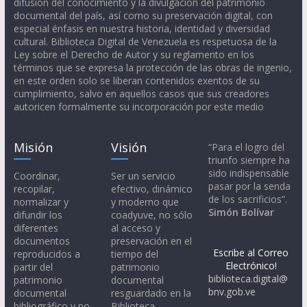
difusión del conocimiento y la divulgación del patrimonio
documental del país, así como su preservación digital, con
especial énfasis en nuestra historia, identidad y diversidad
cultural. Biblioteca Digital de Venezuela es respetuosa de la
Ley sobre el Derecho de Autor y su reglamento en los
términos que se expresa la protección de las obras de ingenio,
en este orden solo se liberan contenidos exentos de su
cumplimiento, salvo en aquellos casos que sus creadores
autoricen formalmente su incorporación por este medio
Misión
Visión
“Para el logro del
triunfo siempre ha
sido indispensable
Coordinar,
Ser un servicio
pasar por la senda
recopilar,
efectivo, dinámico
de los sacrificios”.
normalizar y
y moderno que
Simón Bolívar
difundir los
coadyuve, no sólo
diferentes
al acceso y
documentos
preservación en el
Escribe al Correo
reproducidos a
tiempo del
Electrónico!
partir del
patrimonio
biblioteca.digital@
patrimonio
documental
bnv.gob.ve
documental
resguardado en la
bibliográfico y no
Biblioteca