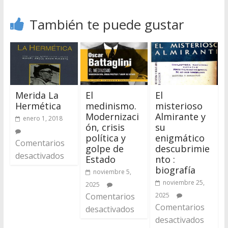
También te puede gustar
Merida La
El
El
Hermética
medinismo.
misterioso
Modernizaci
Almirante y
enero 1, 2018
ón, crisis
su
política y
enigmático
Comentarios
golpe de
descubrimie
desactivados
Estado
nto :
biografía
noviembre 5,
noviembre 25,
2025
Comentarios
2025
Comentarios
desactivados
desactivados