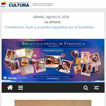
sábado, agosto 8, 2026
Lo último:
Constitución, leyes y acuerdos expedidos por la Asamblea
Constituyente del Estado Lara en 1881.
Una Parálisis [material gráfico]
Modesta Bor Sánchez [material gráfico]
Gaceta Oficial de la República de Venezuela año CXXXIII Mes V,
Caracas 09 de marzo de 2006 N° 38.394
Catálogo temático de obras de Modesta Bor