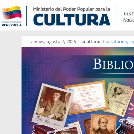
viernes, agosto 7, 2026
Lo último:
Constitución, l
Una Parálisis [m
Modesta Bor Sán
Gaceta Oficial 
Catálogo temát