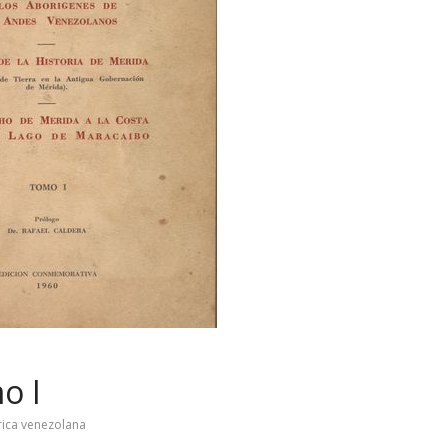
o I
órica venezolana