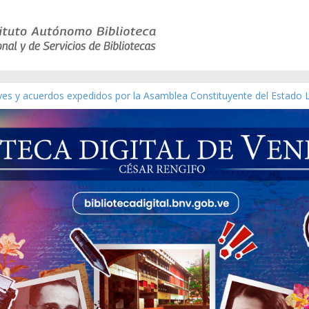
eyes y acuerdos expedidos por la Asamblea Constituyente del Estado 
aterial gráfico]
chez [material gráfico]
de la República de Venezuela año CXXXIII Mes V, Caracas 09 de marzo
ico de obras de Modesta Bor