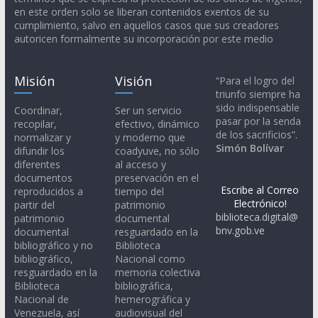
en este orden solo se liberan contenidos exentos de su
cumplimiento, salvo en aquellos casos que sus creadores
autoricen formalmente su incorporación por este medio
Misión
Visión
“Para el logro del
triunfo siempre ha
sido indispensable
Coordinar,
Ser un servicio
pasar por la senda
recopilar,
efectivo, dinámico
de los sacrificios”.
normalizar y
y moderno que
Simón Bolívar
difundir los
coadyuve, no sólo
diferentes
al acceso y
documentos
preservación en el
Escribe al Correo
reproducidos a
tiempo del
Electrónico!
partir del
patrimonio
biblioteca.digital@
patrimonio
documental
bnv.gob.ve
documental
resguardado en la
bibliográfico y no
Biblioteca
bibliográfico,
Nacional como
resguardado en la
memoria colectiva
Biblioteca
bibliográfica,
Nacional de
hemerográfica y
Venezuela, así
audiovisual del