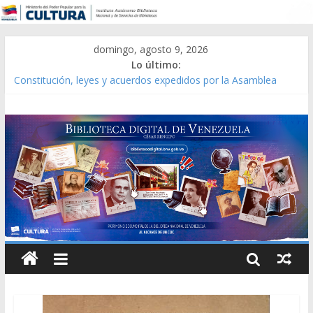
domingo, agosto 9, 2026
Lo último:
Constitución, leyes y acuerdos expedidos por la Asamblea
Constituyente del Estado Lara en 1881.
Una Parálisis [material gráfico]
Modesta Bor Sánchez [material gráfico]
Gaceta Oficial de la República de Venezuela año CXXXIII Mes V,
Caracas 09 de marzo de 2006 N° 38.394
Catálogo temático de obras de Modesta Bor