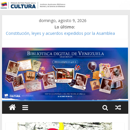
domingo, agosto 9, 2026
Lo último:
Constitución, leyes y acuerdos expedidos por la Asamblea
Constituyente del Estado Lara en 1881.
Una Parálisis [material gráfico]
Modesta Bor Sánchez [material gráfico]
Gaceta Oficial de la República de Venezuela año CXXXIII Mes V,
Caracas 09 de marzo de 2006 N° 38.394
Catálogo temático de obras de Modesta Bor