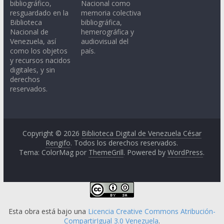
bibliográfico,
Nacional como
resguardado en la
memoria colectiva
Biblioteca
bibliográfica,
Nacional de
hemerográfica y
Venezuela, así
audiovisual del
como los objetos
país.
y recursos nacidos
digitales, y sin
derechos
reservados.
Copyright © 2026
Biblioteca Digital de Venezuela César
Rengifo
. Todos los derechos reservados.
Tema: ColorMag por
ThemeGrill
. Powered by
WordPress
.
Esta obra está bajo una
Licencia Creative Commons Atribución-
CompartirIgual 3.0 Venezuela
.