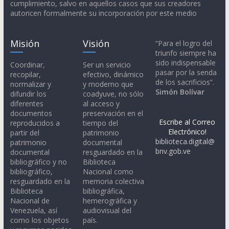
cumplimiento, salvo en aquellos casos que sus creadores
autoricen formalmente su incorporación por este medio
Misión
Visión
“Para el logro del
triunfo siempre ha
sido indispensable
Coordinar,
Ser un servicio
pasar por la senda
recopilar,
efectivo, dinámico
de los sacrificios”.
normalizar y
y moderno que
Simón Bolívar
difundir los
coadyuve, no sólo
diferentes
al acceso y
documentos
preservación en el
Escribe al Correo
reproducidos a
tiempo del
Electrónico!
partir del
patrimonio
biblioteca.digital@
patrimonio
documental
bnv.gob.ve
documental
resguardado en la
bibliográfico y no
Biblioteca
bibliográfico,
Nacional como
resguardado en la
memoria colectiva
Biblioteca
bibliográfica,
Nacional de
hemerográfica y
Venezuela, así
audiovisual del
como los objetos
país.