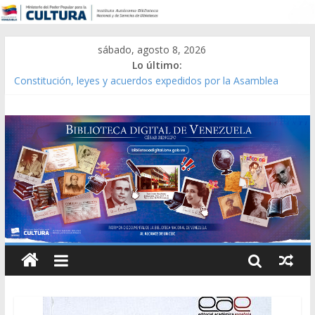
sábado, agosto 8, 2026
Lo último:
Constitución, leyes y acuerdos expedidos por la Asamblea
Constituyente del Estado Lara en 1881.
Una Parálisis [material gráfico]
Modesta Bor Sánchez [material gráfico]
Gaceta Oficial de la República de Venezuela año CXXXIII Mes V,
Caracas 09 de marzo de 2006 N° 38.394
Catálogo temático de obras de Modesta Bor