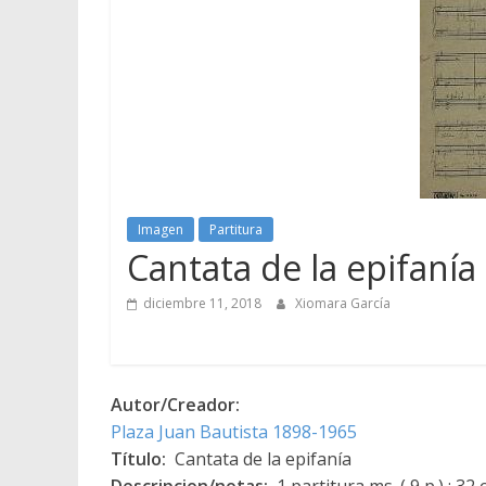
Imagen
Partitura
Cantata de la epifanía
diciembre 11, 2018
Xiomara García
Autor/Creador:
Plaza Juan Bautista 1898-1965
Título:
Cantata de la epifanía
Descripcion/notas:
1 partitura ms. ( 9 p.) ; 32 