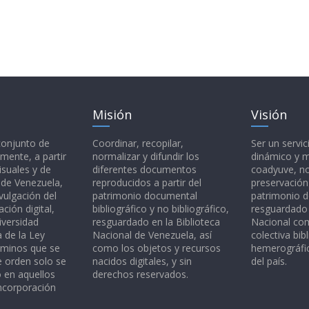
Misión
Visión
 conjunto de
Coordinar, recopilar,
Ser un servic
mente, a partir
normalizar y difundir los
dinámico y 
isuales y de
diferentes documentos
coadyuve, no
l de Venezuela,
reproducidos a partir del
preservación
vulgación del
patrimonio documental
patrimonio 
ción digital,
bibliográfico y no bibliográfico,
resguardado 
iversidad
resguardado en la Biblioteca
Nacional c
a de la Ley
Nacional de Venezuela, así
colectiva bibl
rminos que se
como los objetos y recursos
hemerográfic
e orden solo se
nacidos digitales, y sin
del país.
o en aquellos
derechos reservados.
ncorporación