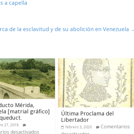
s a capella
rca de la esclavitud y de su abolición en Venezuela
ducto Mérida,
la [matrial gráfico]
Última Proclama del
queduct.
Libertador
e 27, 2018
Comentarios
febrero 3, 2020
ios desactivados
desactivados