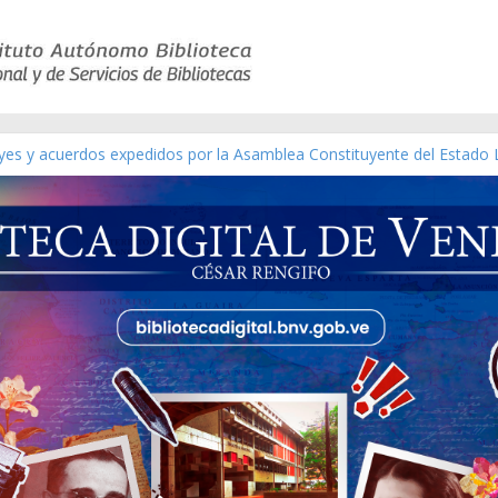
eyes y acuerdos expedidos por la Asamblea Constituyente del Estado 
aterial gráfico]
nchez [material gráfico]
de la República de Venezuela año CXXXIII Mes V, Caracas 09 de marz
ico de obras de Modesta Bor