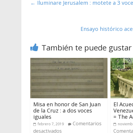
←
Iluminare Jerusalem : motete a 3 voce
Ensayo histórico ace
También te puede gustar
Misa en honor de San Juan
El Acue
de la Cruz : a dos voces
Venezue
iguales
= The A
Comentarios
febrero 7, 2019
noviembr
desactivados
Comentar