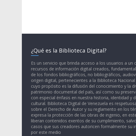
¿Qué es la Biblioteca Digital?
Es un servicio que brinda acceso a los usuarios a un
recursos de información digital creados, fundamental
de los fondos bibliográficos, no bibliográficos, audiov
origen digital, pertenecientes a la Biblioteca Naciona
cuyo propósito es la difusión del conocimiento y la di
patrimonio documental del país, así como su preserva
con especial énfasis en nuestra historia, identidad y d
cultural. Biblioteca Digital de Venezuela es respetuos
sobre el Derecho de Autor y su reglamento en los té
expresa la protección de las obras de ingenio, en est
liberan contenidos exentos de su cumplimiento, salv
casos que sus creadores autoricen formalmente su i
por este medio