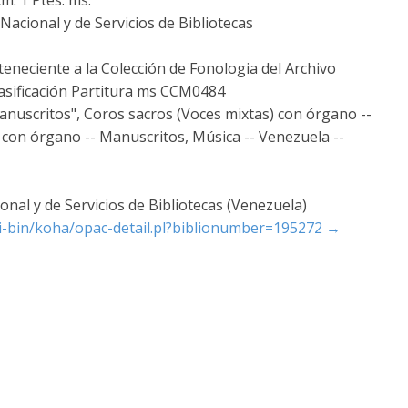
acional y de Servicios de Bibliotecas
teneciente a la Colección de Fonologia del Archivo
lasificación Partitura ms CCM0484
anuscritos", Coros sacros (Voces mixtas) con órgano --
 con órgano -- Manuscritos, Música -- Venezuela --
nal y de Servicios de Bibliotecas (Venezuela)
cgi-bin/koha/opac-detail.pl?biblionumber=195272
→