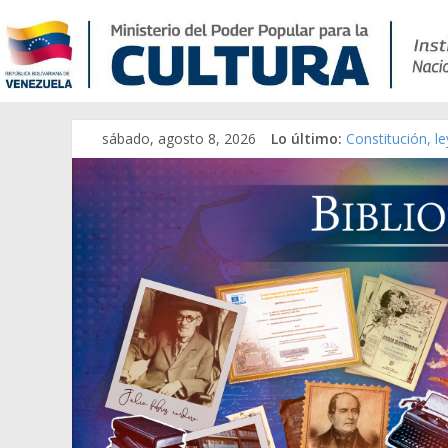
sábado, agosto 8, 2026
Lo último:
Constitución, l
Una Parálisis [m
Modesta Bor Sá
Gaceta Oficial 
Catálogo temát