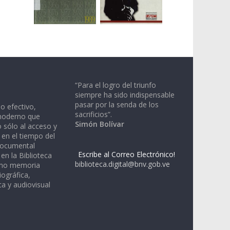
“Para el logro del triunfo
siempre ha sido indispensable
pasar por la senda de los
io efectivo,
sacrificios”.
moderno que
Simón Bolívar
 sólo al acceso y
 en el tiempo del
documental
Escribe al Correo Electrónico!
en la Biblioteca
biblioteca.digital@bnv.gob.ve
omo memoria
iográfica,
a y audiovisual