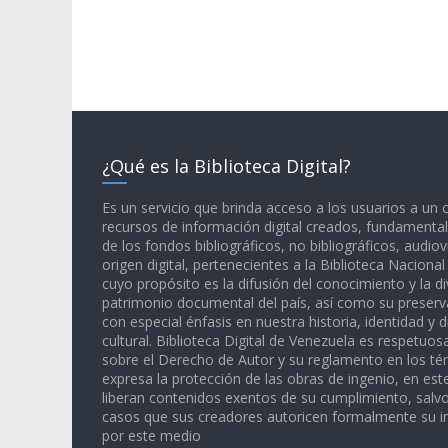
¿Qué es la Biblioteca Digital?
Es un servicio que brinda acceso a los usuarios a un
recursos de información digital creados, fundamental
de los fondos bibliográficos, no bibliográficos, audiov
origen digital, pertenecientes a la Biblioteca Naciona
cuyo propósito es la difusión del conocimiento y la di
patrimonio documental del país, así como su preserva
con especial énfasis en nuestra historia, identidad y d
cultural. Biblioteca Digital de Venezuela es respetuos
sobre el Derecho de Autor y su reglamento en los té
expresa la protección de las obras de ingenio, en est
liberan contenidos exentos de su cumplimiento, salv
casos que sus creadores autoricen formalmente su i
por este medio