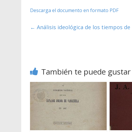
Descarga el documento en formato PDF
←
Análisis ideológica de los tiempos de 
También te puede gustar