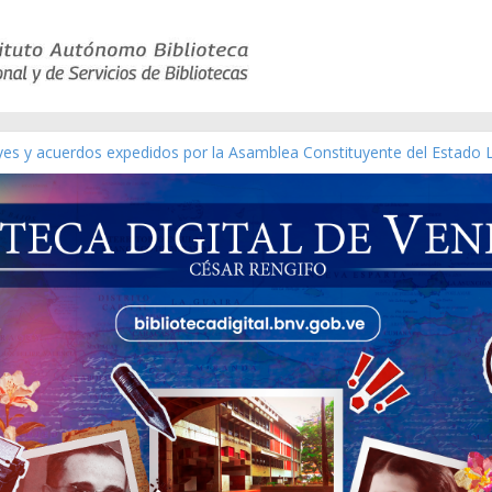
ico de obras de Modesta Bor
eyes y acuerdos expedidos por la Asamblea Constituyente del Estado 
aterial gráfico]
chez [material gráfico]
de la República de Venezuela año CXXXIII Mes V, Caracas 09 de marzo