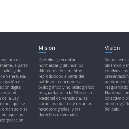
Misión
Visión
 conjunto de
Coordinar, recopilar,
Ser un servic
mente, a partir
normalizar y difundir los
dinámico y 
isuales y de
diferentes documentos
coadyuve, no
l de Venezuela,
reproducidos a partir del
preservación
vulgación del
patrimonio documental
patrimonio 
ción digital,
bibliográfico y no bibliográfico,
resguardado 
iversidad
resguardado en la Biblioteca
Nacional c
a de la Ley
Nacional de Venezuela, así
colectiva bibl
rminos que se
como los objetos y recursos
hemerográfic
e orden solo se
nacidos digitales, y sin
del país.
o en aquellos
derechos reservados.
ncorporación