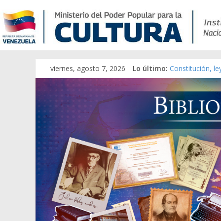
Catálogo temát
viernes, agosto 7, 2026
Lo último:
Constitución, l
Una Parálisis [m
Modesta Bor Sán
Gaceta Oficial 