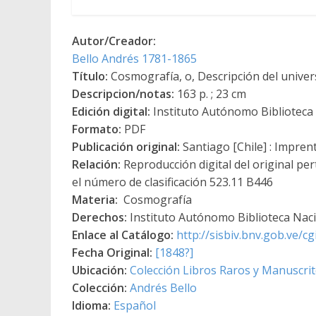
Autor/Creador:
Bello Andrés 1781-1865
Título:
Cosmografía, o, Descripción del unive
Descripcion/notas:
163 p. ; 23 cm
Edición digital:
Instituto Autónomo Biblioteca N
Formato:
PDF
Publicación original:
Santiago [Chile] : Impren
Relación:
Reproducción digital del original per
el número de clasificación 523.11 B446
Materia:
Cosmografía
Derechos:
Instituto Autónomo Biblioteca Nacio
Enlace al Catálogo:
http://sisbiv.bnv.gob.ve/
Fecha Original:
[1848?]
Ubicación:
Colección Libros Raros y Manuscri
Colección:
Andrés Bello
Idioma:
Español