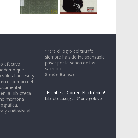
“Para el logro del triunfo
siempre ha sido indispensable
pasar por la senda de los
io efectivo,
sacrificios”.
moderno que
Simón Bolívar
 sólo al acceso y
 en el tiempo del
documental
Escribe al Correo Electrónico!
en la Biblioteca
biblioteca.digital@bnv.gob.ve
omo memoria
iográfica,
a y audiovisual