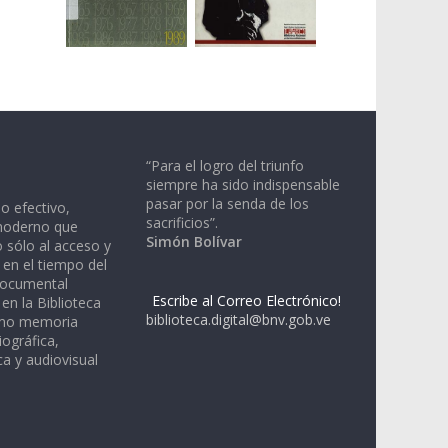
“Para el logro del triunfo
siempre ha sido indispensable
pasar por la senda de los
io efectivo,
sacrificios”.
moderno que
Simón Bolívar
 sólo al acceso y
 en el tiempo del
documental
Escribe al Correo Electrónico!
en la Biblioteca
biblioteca.digital@bnv.gob.ve
omo memoria
iográfica,
a y audiovisual