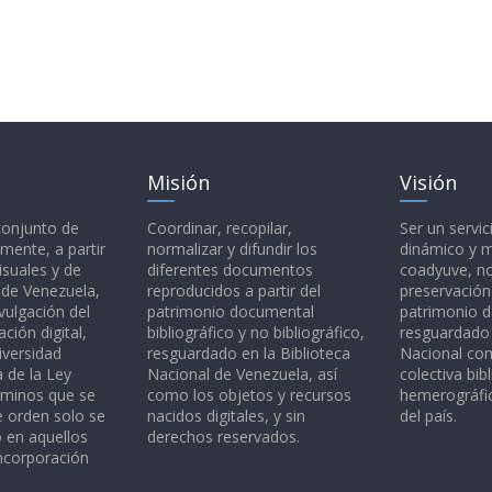
Misión
Visión
 conjunto de
Coordinar, recopilar,
Ser un servic
mente, a partir
normalizar y difundir los
dinámico y 
isuales y de
diferentes documentos
coadyuve, no
l de Venezuela,
reproducidos a partir del
preservación
vulgación del
patrimonio documental
patrimonio 
ción digital,
bibliográfico y no bibliográfico,
resguardado 
iversidad
resguardado en la Biblioteca
Nacional c
a de la Ley
Nacional de Venezuela, así
colectiva bibl
rminos que se
como los objetos y recursos
hemerográfic
e orden solo se
nacidos digitales, y sin
del país.
o en aquellos
derechos reservados.
ncorporación