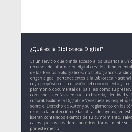
¿Qué es la Biblioteca Digital?
Es un servicio que brinda acceso a los usuarios a un
recursos de información digital creados, fundamental
de los fondos bibliográficos, no bibliográficos, audiov
origen digital, pertenecientes a la Biblioteca Naciona
cuyo propósito es la difusión del conocimiento y la di
patrimonio documental del país, así como su preserva
con especial énfasis en nuestra historia, identidad y d
cultural. Biblioteca Digital de Venezuela es respetuos
sobre el Derecho de Autor y su reglamento en los té
expresa la protección de las obras de ingenio, en est
liberan contenidos exentos de su cumplimiento, salv
casos que sus creadores autoricen formalmente su i
por este medio