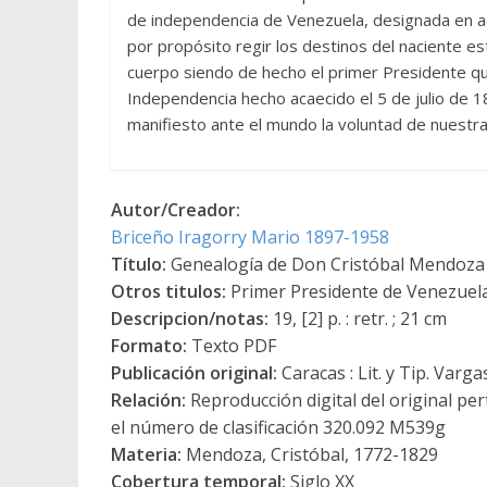
de independencia de Venezuela, designada en 
por propósito regir los destinos del naciente 
cuerpo siendo de hecho el primer Presidente que 
Independencia hecho acaecido el 5 de julio de 18
manifiesto ante el mundo la voluntad de nuestra 
Autor/Creador:
Briceño Iragorry Mario 1897-1958
Título:
Genealogía de Don Cristóbal Mendoza
Otros titulos:
Primer Presidente de Venezuel
Descripcion/notas:
19, [2] p. : retr. ; 21 cm
Formato:
Texto PDF
Publicación original:
Caracas : Lit. y Tip. Varga
Relación:
Reproducción digital del original pe
el número de clasificación 320.092 M539g
Materia:
Mendoza, Cristóbal, 1772-1829
Cobertura temporal:
Siglo XX