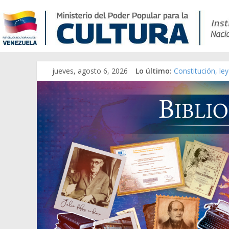
jueves, agosto 6, 2026
Lo último:
Constitución, le
Una Parálisis [ma
Modesta Bor Sán
Gaceta Oficial d
Catálogo temáti