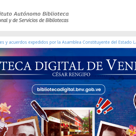
yes y acuerdos expedidos por la Asamblea Constituyente del Estado L
terial gráfico]
chez [material gráfico]
e la República de Venezuela año CXXXIII Mes V, Caracas 09 de marzo
co de obras de Modesta Bor