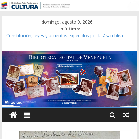
domingo, agosto 9, 2026
Lo último:
Constitución, leyes y acuerdos expedidos por la Asamblea
Constituyente del Estado Lara en 1881.
Una Parálisis [material gráfico]
Modesta Bor Sánchez [material gráfico]
Gaceta Oficial de la República de Venezuela año CXXXIII Mes V,
Caracas 09 de marzo de 2006 N° 38.394
Catálogo temático de obras de Modesta Bor