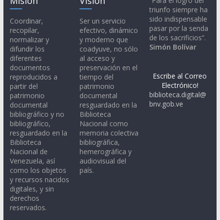
Misión
Visión
“Para el logro del
triunfo siempre ha
sido indispensable
Coordinar,
Ser un servicio
pasar por la senda
recopilar,
efectivo, dinámico
de los sacrificios”.
normalizar y
y moderno que
Simón Bolívar
difundir los
coadyuve, no sólo
diferentes
al acceso y
documentos
preservación en el
Escribe al Correo
reproducidos a
tiempo del
Electrónico!
partir del
patrimonio
biblioteca.digital@
patrimonio
documental
bnv.gob.ve
documental
resguardado en la
bibliográfico y no
Biblioteca
bibliográfico,
Nacional como
resguardado en la
memoria colectiva
Biblioteca
bibliográfica,
Nacional de
hemerográfica y
Venezuela, así
audiovisual del
como los objetos
país.
y recursos nacidos
digitales, y sin
derechos
reservados.