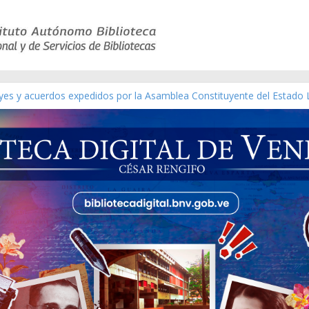
eyes y acuerdos expedidos por la Asamblea Constituyente del Estado 
aterial gráfico]
nchez [material gráfico]
de la República de Venezuela año CXXXIII Mes V, Caracas 09 de marz
ico de obras de Modesta Bor