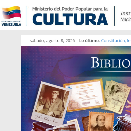
sábado, agosto 8, 2026
Lo último:
Constitución, l
Una Parálisis [m
Modesta Bor Sá
Gaceta Oficial 
Catálogo temát