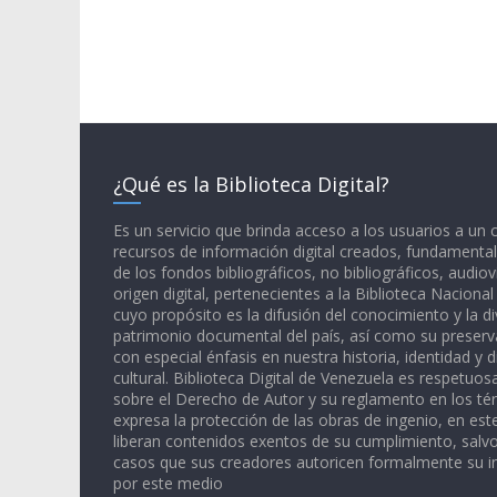
¿Qué es la Biblioteca Digital?
Es un servicio que brinda acceso a los usuarios a un
recursos de información digital creados, fundamental
de los fondos bibliográficos, no bibliográficos, audiov
origen digital, pertenecientes a la Biblioteca Naciona
cuyo propósito es la difusión del conocimiento y la di
patrimonio documental del país, así como su preserva
con especial énfasis en nuestra historia, identidad y d
cultural. Biblioteca Digital de Venezuela es respetuos
sobre el Derecho de Autor y su reglamento en los té
expresa la protección de las obras de ingenio, en est
liberan contenidos exentos de su cumplimiento, salv
casos que sus creadores autoricen formalmente su i
por este medio