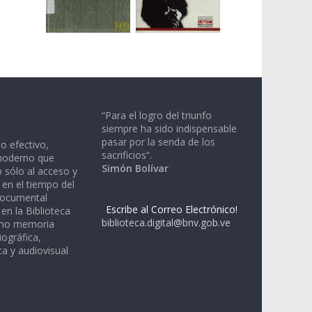
“Para el logro del triunfo
siempre ha sido indispensable
pasar por la senda de los
io efectivo,
sacrificios”.
moderno que
Simón Bolívar
 sólo al acceso y
 en el tiempo del
documental
Escribe al Correo Electrónico!
en la Biblioteca
biblioteca.digital@bnv.gob.ve
omo memoria
iográfica,
a y audiovisual