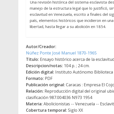
Una revisión histórica del sistema esclavista de
manejo de la estructura legal que lo justificó, s
esclavitud en Venezuela, escrito a finales del si
país, elementos históricos que incidieron en una
libertad, hasta llegar a su abolición en 1854.
Autor/Creador:
Núñez Ponte José Manuel 1870-1965
Título:
Ensayo histórico acerca de la esclavitu
Descripcion/notas:
104 p. ; 24 cm.
Edición digital:
Instituto Autónomo Biblioteca N
Formato:
PDF
Publicación original:
Caracas : Empresa El Coj
Relación:
Reproducción digital del original ub
clasificación 987.004036 N973 1954
Materia:
Abolicionistas -- Venezuela -- Esclavit
Cobertura temporal:
Siglo XX