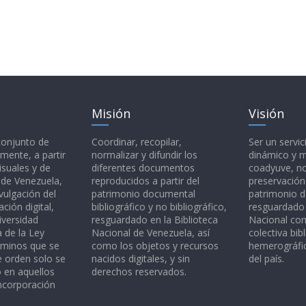
Misión
Visión
 conjunto de
Coordinar, recopilar,
Ser un servic
mente, a partir
normalizar y difundir los
dinámico y 
isuales y de
diferentes documentos
coadyuve, no
l de Venezuela,
reproducidos a partir del
preservación
vulgación del
patrimonio documental
patrimonio 
ción digital,
bibliográfico y no bibliográfico,
resguardado 
iversidad
resguardado en la Biblioteca
Nacional c
a de la Ley
Nacional de Venezuela, así
colectiva bibl
rminos que se
como los objetos y recursos
hemerográfic
e orden solo se
nacidos digitales, y sin
del país.
o en aquellos
derechos reservados.
ncorporación