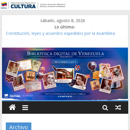
sábado, agosto 8, 2026
Lo último:
Catálogo temático de obras de Modesta Bor
Constitución, leyes y acuerdos expedidos por la Asamblea
Constituyente del Estado Lara en 1881.
Una Parálisis [material gráfico]
Modesta Bor Sánchez [material gráfico]
Gaceta Oficial de la República de Venezuela año CXXXIII Mes V,
Caracas 09 de marzo de 2006 N° 38.394
Archivo