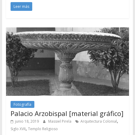
Leer más
Fotografía
Palacio Arzobispal [material gráfico]
,
junio 18, 2019
Massiel Pirela
Arquitectura Colonial
,
Siglo XVII
Templo Religioso