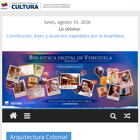
lunes, agosto 10, 2026
Lo último:
Constitución, leyes y acuerdos expedidos por la Asamblea
Constituyente del Estado Lara en 1881.
Una Parálisis [material gráfico]
Modesta Bor Sánchez [material gráfico]
Gaceta Oficial de la República de Venezuela año CXXXIII Mes V,
Caracas 09 de marzo de 2006 N° 38.394
Catálogo temático de obras de Modesta Bor
Arquitectura Colonial