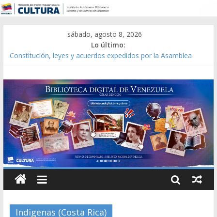
sábado, agosto 8, 2026
Lo último:
Constitución, leyes y acuerdos expedidos por la Asamblea
Constituyente del Estado Lara en 1881.
Una Parálisis [material gráfico]
Modesta Bor Sánchez [material gráfico]
Gaceta Oficial de la República de Venezuela año CXXXIII Mes V,
Caracas 09 de marzo de 2006 N° 38.394
Catálogo temático de obras de Modesta Bor
Indigenas (Costa Rica)