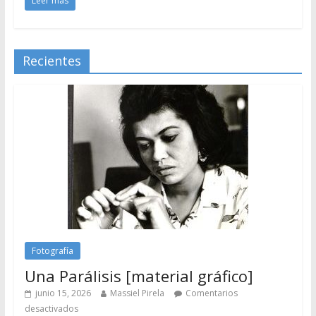
Leer más
Recientes
Fotografía
Una Parálisis [material gráfico]
junio 15, 2026
Massiel Pirela
Comentarios
desactivados