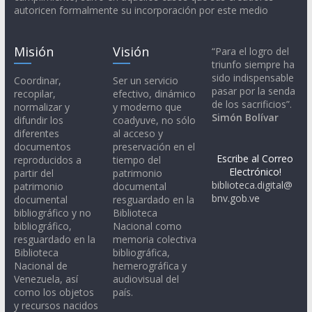
autoricen formalmente su incorporación por este medio
Misión
Visión
“Para el logro del
triunfo siempre ha
sido indispensable
Coordinar,
Ser un servicio
pasar por la senda
recopilar,
efectivo, dinámico
de los sacrificios”.
normalizar y
y moderno que
Simón Bolívar
difundir los
coadyuve, no sólo
diferentes
al acceso y
documentos
preservación en el
Escribe al Correo
reproducidos a
tiempo del
Electrónico!
partir del
patrimonio
biblioteca.digital@
patrimonio
documental
bnv.gob.ve
documental
resguardado en la
bibliográfico y no
Biblioteca
bibliográfico,
Nacional como
resguardado en la
memoria colectiva
Biblioteca
bibliográfica,
Nacional de
hemerográfica y
Venezuela, así
audiovisual del
como los objetos
país.
y recursos nacidos