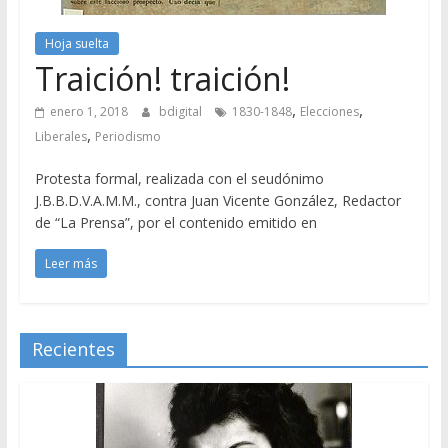
Hoja suelta
Traición! traición!
,
,
enero 1, 2018
bdigital
1830-1848
Elecciones
,
Liberales
Periodismo
Protesta formal, realizada con el seudónimo
J.B.B.D.V.A.M.M., contra Juan Vicente González, Redactor
de “La Prensa”, por el contenido emitido en
Leer más
Recientes