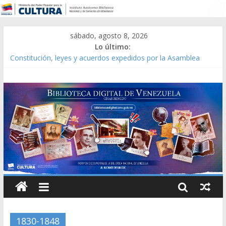
sábado, agosto 8, 2026
Lo último:
Constitución, leyes y acuerdos expedidos por la Asamblea
Constituyente del Estado Lara en 1881.
Una Parálisis [material gráfico]
Modesta Bor Sánchez [material gráfico]
Gaceta Oficial de la República de Venezuela año CXXXIII Mes V,
Caracas 09 de marzo de 2006 N° 38.394
Catálogo temático de obras de Modesta Bor
1830-1848