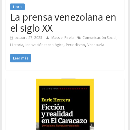
Libro
La prensa venezolana en
el siglo XX
,
octubre 27, 2025
Massiel Pirela
Comunicación Social
,
,
,
Historia
Innovación tecnológica
Periodismo
Venezuela
Leer más