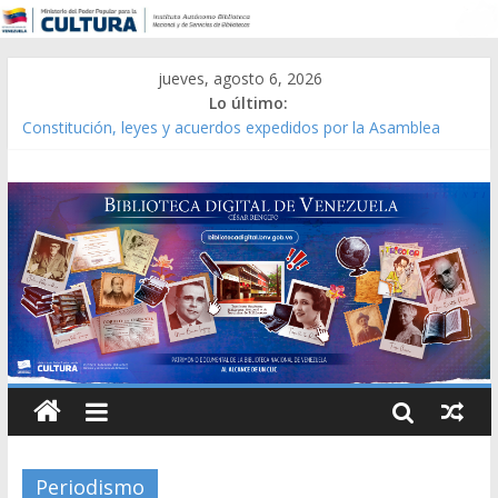
jueves, agosto 6, 2026
Lo último:
Constitución, leyes y acuerdos expedidos por la Asamblea
Constituyente del Estado Lara en 1881.
Una Parálisis [material gráfico]
Modesta Bor Sánchez [material gráfico]
Gaceta Oficial de la República de Venezuela año CXXXIII Mes V,
Caracas 09 de marzo de 2006 N° 38.394
Catálogo temático de obras de Modesta Bor
Periodismo