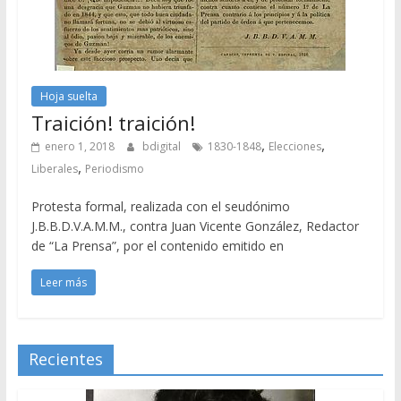
Hoja suelta
Traición! traición!
,
,
enero 1, 2018
bdigital
1830-1848
Elecciones
,
Liberales
Periodismo
Protesta formal, realizada con el seudónimo
J.B.B.D.V.A.M.M., contra Juan Vicente González, Redactor
de “La Prensa”, por el contenido emitido en
Leer más
Recientes