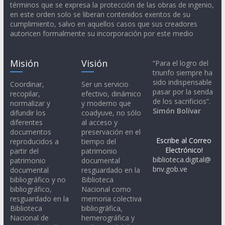
términos que se expresa la protección de las obras de ingenio,
en este orden solo se liberan contenidos exentos de su
cumplimiento, salvo en aquellos casos que sus creadores
autoricen formalmente su incorporación por este medio
Misión
Visión
“Para el logro del
triunfo siempre ha
sido indispensable
Coordinar,
Ser un servicio
pasar por la senda
recopilar,
efectivo, dinámico
de los sacrificios”.
normalizar y
y moderno que
Simón Bolívar
difundir los
coadyuve, no sólo
diferentes
al acceso y
documentos
preservación en el
Escribe al Correo
reproducidos a
tiempo del
Electrónico!
partir del
patrimonio
biblioteca.digital@
patrimonio
documental
bnv.gob.ve
documental
resguardado en la
bibliográfico y no
Biblioteca
bibliográfico,
Nacional como
resguardado en la
memoria colectiva
Biblioteca
bibliográfica,
Nacional de
hemerográfica y